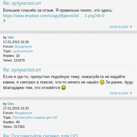
Re: зулухотел.ит
Большое спасибо за отзыв. Я правильно понял, это здесь:
https://www.dropbox.com/s/agyd8gwvre3ol ... 4.png?dl=0
?
Jump to post
by
Uko
17.01.2015 16:30
Forum:
Флудильня
Topic:
зулухотел.ит
Replies:
10
Views:
121075
Re: зулухотел.ит
Если я где-то, пропустил подобную тему, пожалуйста не кидайте
камни, я смотрел в поиске, что-то ничего не нашёл
За ранее, буду
благодарен тем, кто отзовётся
Jump to post
by
Uko
17.01.2015 15:33
Forum:
Флудильня
Topic:
Посоветуйте сервер для UO
Replies:
40
Views:
317361
Re: Посоветуйте сервер для UO