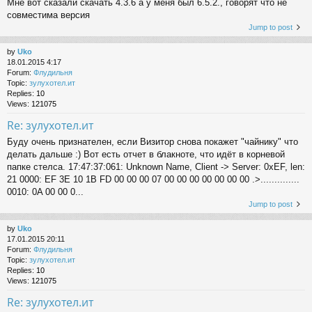
Мне вот сказали скачать 4.3.6 а у меня был 6.5.2., говорят что не
совместима версия
Jump to post
by
Uko
18.01.2015 4:17
Forum:
Флудильня
Topic:
зулухотел.ит
Replies:
10
Views:
121075
Re: зулухотел.ит
Буду очень признателен, если Визитор снова покажет "чайнику" что
делать дальше :) Вот есть отчет в блакноте, что идёт в корневой
папке стелса. 17:47:37:061: Unknown Name, Client -> Server: 0xEF, len:
21 0000: EF 3E 10 1B FD 00 00 00 07 00 00 00 00 00 00 00 .>..............
0010: 0A 00 00 0...
Jump to post
by
Uko
17.01.2015 20:11
Forum:
Флудильня
Topic:
зулухотел.ит
Replies:
10
Views:
121075
Re: зулухотел.ит