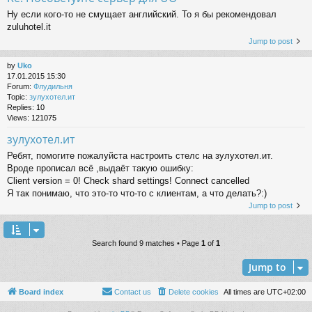
Ну если кого-то не смущает английский. То я бы рекомендовал
zuluhotel.it
Jump to post
by
Uko
17.01.2015 15:30
Forum:
Флудильня
Topic:
зулухотел.ит
Replies:
10
Views:
121075
зулухотел.ит
Ребят, помогите пожалуйста настроить стелс на зулухотел.ит.
Вроде прописал всё ,выдаёт такую ошибку:
Client version = 0! Check shard settings! Connect cancelled
Я так понимаю, что это-то что-то с клиентам, а что делать?:)
Jump to post
Search found 9 matches • Page
1
of
1
Jump to
Board index
Contact us
Delete cookies
All times are
UTC+02:00