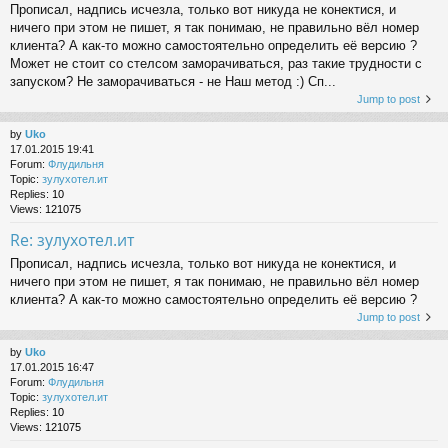
Прописал, надпись исчезла, только вот никуда не конектися, и
ничего при этом не пишет, я так понимаю, не правильно вёл номер
клиента? А как-то можно самостоятельно определить её версию ?
Может не стоит со стелсом заморачиваться, раз такие трудности с
запуском? Не заморачиваться - не Наш метод :) Сп...
Jump to post
by
Uko
17.01.2015 19:41
Forum:
Флудильня
Topic:
зулухотел.ит
Replies:
10
Views:
121075
Re: зулухотел.ит
Прописал, надпись исчезла, только вот никуда не конектися, и
ничего при этом не пишет, я так понимаю, не правильно вёл номер
клиента? А как-то можно самостоятельно определить её версию ?
Jump to post
by
Uko
17.01.2015 16:47
Forum:
Флудильня
Topic:
зулухотел.ит
Replies:
10
Views:
121075