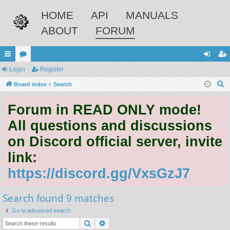
HOME
API
MANUALS
ABOUT
FORUM
ui
Login
or
Register
og
eg
S
ck
Board index
u
Search
in
ist
e
lin
m
er
Forum in READ ONLY mode!
a
ks
s
r
All questions and discussions
c
on Discord official server, invite
h
link:
https://discord.gg/VxsGzJ7
Search found 9 matches
Go to advanced search
Search
Advanced search