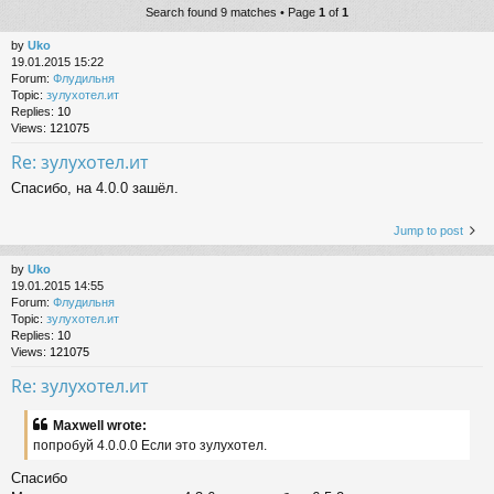
Search found 9 matches • Page
1
of
1
by
Uko
19.01.2015 15:22
Forum:
Флудильня
Topic:
зулухотел.ит
Replies:
10
Views:
121075
Re: зулухотел.ит
Спасибо, на 4.0.0 зашёл.
Jump to post
by
Uko
19.01.2015 14:55
Forum:
Флудильня
Topic:
зулухотел.ит
Replies:
10
Views:
121075
Re: зулухотел.ит
Maxwell wrote:
попробуй 4.0.0.0 Если это зулухотел.
Спасибо