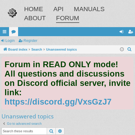
HOME
API
MANUALS
ABOUT
FORUM
ui
Login
or
Register
og
eg
S
ck
Board index
u
Search
Unanswered topics
in
ist
e
lin
m
er
Forum in READ ONLY mode!
a
ks
s
r
All questions and discussions
c
on Discord official server, invite
h
link:
https://discord.gg/VxsGzJ7
Unanswered topics
Go to advanced search
Search
Advanced search