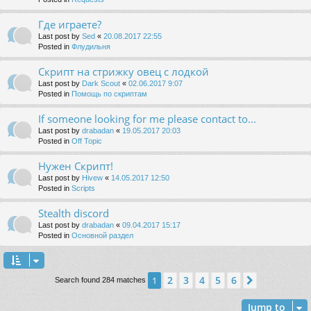
Где играете?
Last post by
Sed
«
20.08.2017 22:55
Posted in
Флудильня
Скрипт на стрижку овец с лодкой
Last post by
Dark Scout
«
02.06.2017 9:07
Posted in
Помощь по скриптам
If someone looking for me please contact to...
Last post by
drabadan
«
19.05.2017 20:03
Posted in
Off Topic
Нужен Скрипт!
Last post by
Hivew
«
14.05.2017 12:50
Posted in
Scripts
Stealth discord
Last post by
drabadan
«
09.04.2017 15:17
Posted in
Основной раздел
2
3
4
5
6
1
Next
Search found 284 matches
Jump to