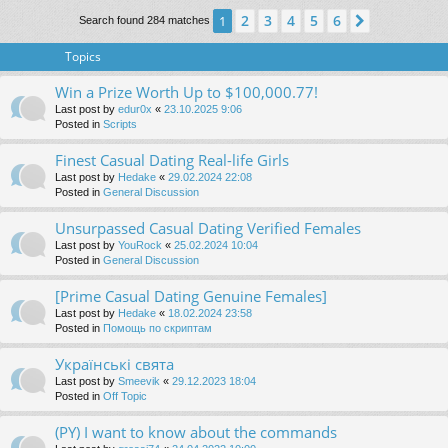
2
3
4
5
6
1
Next
Search found 284 matches
Topics
Win a Prize Worth Up to $100,000.77!
Last post by
edur0x
«
23.10.2025 9:06
Posted in
Scripts
Finest Сasual Dating Real-life Girls
Last post by
Hedake
«
29.02.2024 22:08
Posted in
General Discussion
Unsurpassed Сasual Dating Verified Females
Last post by
YouRock
«
25.02.2024 10:04
Posted in
General Discussion
[Prime Сasual Dating Genuine Females]
Last post by
Hedake
«
18.02.2024 23:58
Posted in
Помощь по скриптам
Українські свята
Last post by
Smeevik
«
29.12.2023 18:04
Posted in
Off Topic
(PY) I want to know about the commands