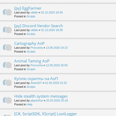
[py] EggFarmer
Last post by
sibble
«
02.10.2020 18:39
Posted in
Scripts
[py] Discord Vendor Search
Last post by
sibble
«
02.10.2020 18:38
Posted in
Scripts
Cartography AoP
Last post by
Procosha
«
13.06.2020 19:13
Posted in
Scripts
Animal Taming AoP
Last post by
Procosha
«
12.05.2020 20:56
Posted in
Scripts
Куплю скрипты на АоП
Last post by
ArtemDT
«
01.05.2020 22:32
Posted in
Scripts
Hide stealth system messages
Last post by
playforfun
«
25.03.2020 20:18
Posted in
Help
[C#, ScriptSDK, XScript] LootLogger