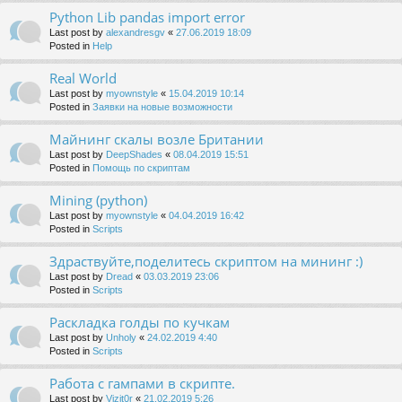
Python Lib pandas import error
Last post by
alexandresgv
«
27.06.2019 18:09
Posted in
Help
Real World
Last post by
myownstyle
«
15.04.2019 10:14
Posted in
Заявки на новые возможности
Майнинг скалы возле Британии
Last post by
DeepShades
«
08.04.2019 15:51
Posted in
Помощь по скриптам
Mining (python)
Last post by
myownstyle
«
04.04.2019 16:42
Posted in
Scripts
Здраствуйте,поделитесь скриптом на мининг :)
Last post by
Dread
«
03.03.2019 23:06
Posted in
Scripts
Раскладка голды по кучкам
Last post by
Unholy
«
24.02.2019 4:40
Posted in
Scripts
Работа с гампами в скрипте.
Last post by
Vizit0r
«
21.02.2019 5:26