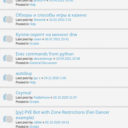
Last post by
grossi74
«
24.04.2022 10:00
Posted in
Help
Обзоры и способы игры в казино
Last post by
Smeevik
«
15.02.2022 2:31
Posted in
Help
Куплю скрипт на мининг drw
Last post by
uoam
«
06.07.2021 23:41
Posted in
Scripts
Exec commands from python
Last post by
alexandresgv
«
19.04.2021 22:58
Posted in
General Discussion
autobuy
Last post by
jay-z
«
24.11.2020 1:00
Posted in
Help
Скупка!
Last post by
PadlaHome
«
20.10.2020 11:07
Posted in
Scripts
[py] PVE Bot with Zone Restrictions (Fan Dancer
example)
Last post by
sibble
«
02.10.2020 18:41
Posted in
Scripts