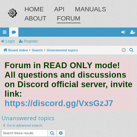
HOME
API
MANUALS
ABOUT
FORUM
ui
Login
or
Register
og
eg
S
ck
Board index
u
Search
Unanswered topics
in
ist
e
lin
m
er
Forum in READ ONLY mode!
a
ks
s
r
All questions and discussions
c
on Discord official server, invite
h
link:
https://discord.gg/VxsGzJ7
Unanswered topics
Go to advanced search
Search
Advanced search