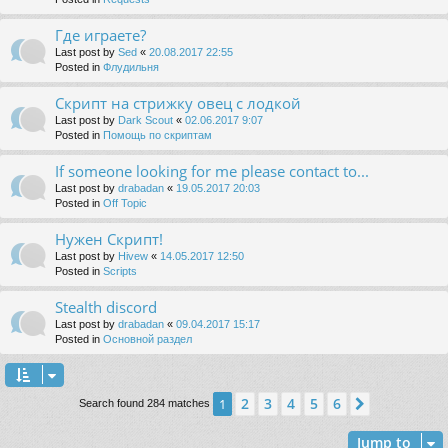
Где играете?
Last post by
Sed
«
20.08.2017 22:55
Posted in
Флудильня
Скрипт на стрижку овец с лодкой
Last post by
Dark Scout
«
02.06.2017 9:07
Posted in
Помощь по скриптам
If someone looking for me please contact to...
Last post by
drabadan
«
19.05.2017 20:03
Posted in
Off Topic
Нужен Скрипт!
Last post by
Hivew
«
14.05.2017 12:50
Posted in
Scripts
Stealth discord
Last post by
drabadan
«
09.04.2017 15:17
Posted in
Основной раздел
2
3
4
5
6
1
Next
Search found 284 matches
Jump to