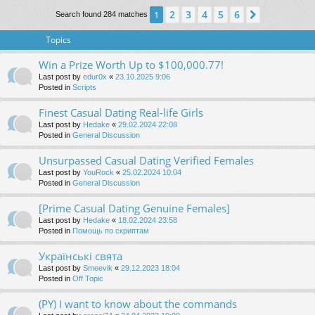
2
3
4
5
6
1
Next
Search found 284 matches
Topics
Win a Prize Worth Up to $100,000.77!
Last post by
edur0x
«
23.10.2025 9:06
Posted in
Scripts
Finest Сasual Dating Real-life Girls
Last post by
Hedake
«
29.02.2024 22:08
Posted in
General Discussion
Unsurpassed Сasual Dating Verified Females
Last post by
YouRock
«
25.02.2024 10:04
Posted in
General Discussion
[Prime Сasual Dating Genuine Females]
Last post by
Hedake
«
18.02.2024 23:58
Posted in
Помощь по скриптам
Українські свята
Last post by
Smeevik
«
29.12.2023 18:04
Posted in
Off Topic
(PY) I want to know about the commands