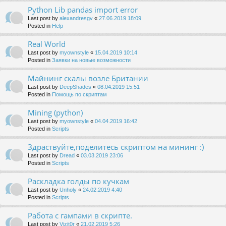
Python Lib pandas import error
Last post by
alexandresgv
«
27.06.2019 18:09
Posted in
Help
Real World
Last post by
myownstyle
«
15.04.2019 10:14
Posted in
Заявки на новые возможности
Майнинг скалы возле Британии
Last post by
DeepShades
«
08.04.2019 15:51
Posted in
Помощь по скриптам
Mining (python)
Last post by
myownstyle
«
04.04.2019 16:42
Posted in
Scripts
Здраствуйте,поделитесь скриптом на мининг :)
Last post by
Dread
«
03.03.2019 23:06
Posted in
Scripts
Раскладка голды по кучкам
Last post by
Unholy
«
24.02.2019 4:40
Posted in
Scripts
Работа с гампами в скрипте.
Last post by
Vizit0r
«
21.02.2019 5:26