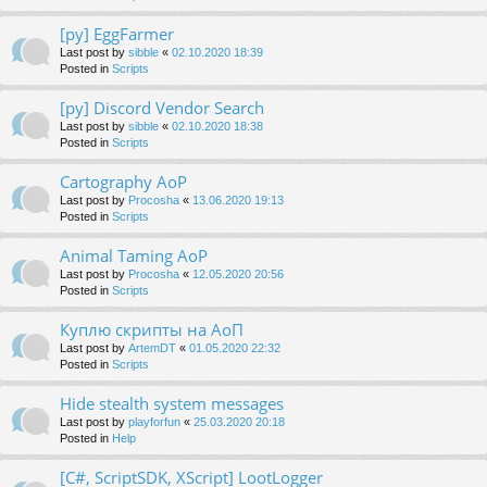
[py] EggFarmer
Last post by
sibble
«
02.10.2020 18:39
Posted in
Scripts
[py] Discord Vendor Search
Last post by
sibble
«
02.10.2020 18:38
Posted in
Scripts
Cartography AoP
Last post by
Procosha
«
13.06.2020 19:13
Posted in
Scripts
Animal Taming AoP
Last post by
Procosha
«
12.05.2020 20:56
Posted in
Scripts
Куплю скрипты на АоП
Last post by
ArtemDT
«
01.05.2020 22:32
Posted in
Scripts
Hide stealth system messages
Last post by
playforfun
«
25.03.2020 20:18
Posted in
Help
[C#, ScriptSDK, XScript] LootLogger