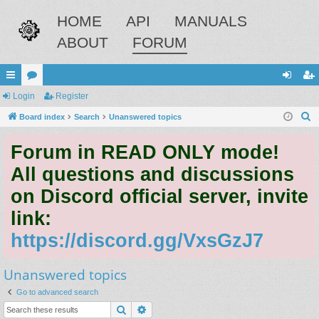
HOME
API
MANUALS
ABOUT
FORUM
ui
Login
or
Register
og
eg
S
ck
Board index
u
Search
Unanswered topics
in
ist
e
lin
m
er
Forum in READ ONLY mode!
a
ks
s
r
All questions and discussions
c
on Discord official server, invite
h
link:
https://discord.gg/VxsGzJ7
Unanswered topics
Go to advanced search
Search
Advanced search