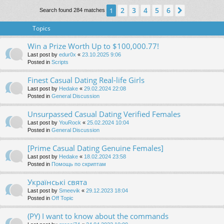
2
3
4
5
6
1
Next
Search found 284 matches
Topics
Win a Prize Worth Up to $100,000.77!
Last post by
edur0x
«
23.10.2025 9:06
Posted in
Scripts
Finest Сasual Dating Real-life Girls
Last post by
Hedake
«
29.02.2024 22:08
Posted in
General Discussion
Unsurpassed Сasual Dating Verified Females
Last post by
YouRock
«
25.02.2024 10:04
Posted in
General Discussion
[Prime Сasual Dating Genuine Females]
Last post by
Hedake
«
18.02.2024 23:58
Posted in
Помощь по скриптам
Українські свята
Last post by
Smeevik
«
29.12.2023 18:04
Posted in
Off Topic
(PY) I want to know about the commands