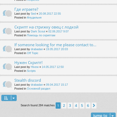
Где играете?
Last post by
Sed
«
20.08.2017 22:55
Posted in
Флудильня
Скрипт на стрижку овец с лодкой
Last post by
Dark Scout
«
02.06.2017 9:07
Posted in
Помощь по скриптам
If someone looking for me please contact to...
Last post by
drabadan
«
19.05.2017 20:03
Posted in
Off Topic
Нужен Скрипт!
Last post by
Hivew
«
14.05.2017 12:50
Posted in
Scripts
Stealth discord
Last post by
drabadan
«
09.04.2017 15:17
Posted in
Основной раздел
2
3
4
5
6
1
Next
Search found 284 matches
Jump to