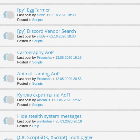
[py] EggFarmer
Last post by
sibble
«
02.10.2020 18:39
Posted in
Scripts
[py] Discord Vendor Search
Last post by
sibble
«
02.10.2020 18:38
Posted in
Scripts
Cartography AoP
Last post by
Procosha
«
13.06.2020 19:13
Posted in
Scripts
Animal Taming AoP
Last post by
Procosha
«
12.05.2020 20:56
Posted in
Scripts
Куплю скрипты на АоП
Last post by
ArtemDT
«
01.05.2020 22:32
Posted in
Scripts
Hide stealth system messages
Last post by
playforfun
«
25.03.2020 20:18
Posted in
Help
[C#, ScriptSDK, XScript] LootLogger