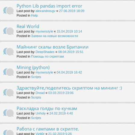
Python Lib pandas import error
Last post by
alexandresgv
«
27.06.2019 18:09
Posted in
Help
Real World
Last post by
myownstyle
«
15.04.2019 10:14
Posted in
Заявки на новые возможности
Майнинг скалы возле Британии
Last post by
DeepShades
«
08.04.2019 15:51
Posted in
Помощь по скриптам
Mining (python)
Last post by
myownstyle
«
04.04.2019 16:42
Posted in
Scripts
Здраствуйте,поделитесь скриптом на мининг :)
Last post by
Dread
«
03.03.2019 23:06
Posted in
Scripts
Раскладка голды по кучкам
Last post by
Unholy
«
24.02.2019 4:40
Posted in
Scripts
Работа с гампами в скрипте.
Last post by
Vizit0r
«
21.02.2019 5:26