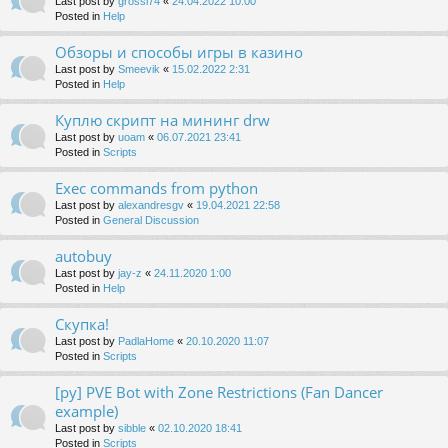
Last post by
grossi74
«
24.04.2022 10:00
Posted in
Help
Обзоры и способы игры в казино
Last post by
Smeevik
«
15.02.2022 2:31
Posted in
Help
Куплю скрипт на мининг drw
Last post by
uoam
«
06.07.2021 23:41
Posted in
Scripts
Exec commands from python
Last post by
alexandresgv
«
19.04.2021 22:58
Posted in
General Discussion
autobuy
Last post by
jay-z
«
24.11.2020 1:00
Posted in
Help
Скупка!
Last post by
PadlaHome
«
20.10.2020 11:07
Posted in
Scripts
[py] PVE Bot with Zone Restrictions (Fan Dancer
example)
Last post by
sibble
«
02.10.2020 18:41
Posted in
Scripts