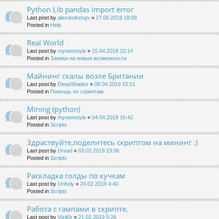
Python Lib pandas import error
Last post by
alexandresgv
«
27.06.2019 18:09
Posted in
Help
Real World
Last post by
myownstyle
«
15.04.2019 10:14
Posted in
Заявки на новые возможности
Майнинг скалы возле Британии
Last post by
DeepShades
«
08.04.2019 15:51
Posted in
Помощь по скриптам
Mining (python)
Last post by
myownstyle
«
04.04.2019 16:42
Posted in
Scripts
Здраствуйте,поделитесь скриптом на мининг :)
Last post by
Dread
«
03.03.2019 23:06
Posted in
Scripts
Раскладка голды по кучкам
Last post by
Unholy
«
24.02.2019 4:40
Posted in
Scripts
Работа с гампами в скрипте.
Last post by
Vizit0r
«
21.02.2019 5:26