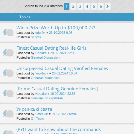
2
3
4
5
6
1
Next
Search found 284 matches
Topics
Win a Prize Worth Up to $100,000.77!
Last post by
edur0x
«
23.10.2025 9:06
Posted in
Scripts
Finest Сasual Dating Real-life Girls
Last post by
Hedake
«
29.02.2024 22:08
Posted in
General Discussion
Unsurpassed Сasual Dating Verified Females
Last post by
YouRock
«
25.02.2024 10:04
Posted in
General Discussion
[Prime Сasual Dating Genuine Females]
Last post by
Hedake
«
18.02.2024 23:58
Posted in
Помощь по скриптам
Українські свята
Last post by
Smeevik
«
29.12.2023 18:04
Posted in
Off Topic
(PY) I want to know about the commands