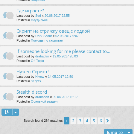
Где играете?
Last post by
Sed
«
20.08.2017 22:55
Posted in
Флудильня
Скрипт на стрижку овец с лодкой
Last post by
Dark Scout
«
02.06.2017 9:07
Posted in
Помощь по скриптам
If someone looking for me please contact to...
Last post by
drabadan
«
19.05.2017 20:03
Posted in
Off Topic
Нужен Скрипт!
Last post by
Hivew
«
14.05.2017 12:50
Posted in
Scripts
Stealth discord
Last post by
drabadan
«
09.04.2017 15:17
Posted in
Основной раздел
2
3
4
5
6
1
Next
Search found 284 matches
Jump to