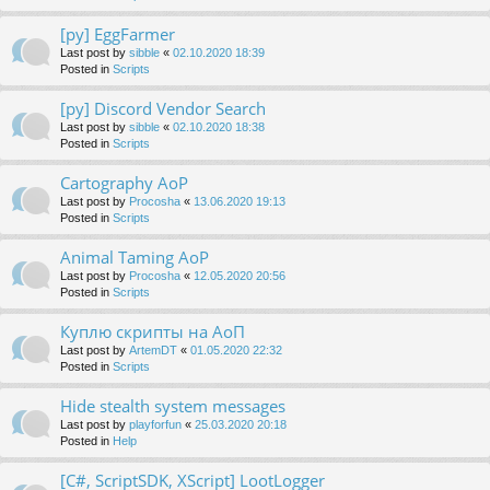
[py] EggFarmer
Last post by
sibble
«
02.10.2020 18:39
Posted in
Scripts
[py] Discord Vendor Search
Last post by
sibble
«
02.10.2020 18:38
Posted in
Scripts
Cartography AoP
Last post by
Procosha
«
13.06.2020 19:13
Posted in
Scripts
Animal Taming AoP
Last post by
Procosha
«
12.05.2020 20:56
Posted in
Scripts
Куплю скрипты на АоП
Last post by
ArtemDT
«
01.05.2020 22:32
Posted in
Scripts
Hide stealth system messages
Last post by
playforfun
«
25.03.2020 20:18
Posted in
Help
[C#, ScriptSDK, XScript] LootLogger