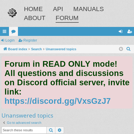
HOME
API
MANUALS
ABOUT
FORUM
ui
Login
or
Register
og
eg
S
ck
Board index
u
Search
Unanswered topics
in
ist
e
lin
m
er
Forum in READ ONLY mode!
a
ks
s
r
All questions and discussions
c
on Discord official server, invite
h
link:
https://discord.gg/VxsGzJ7
Unanswered topics
Go to advanced search
Search
Advanced search