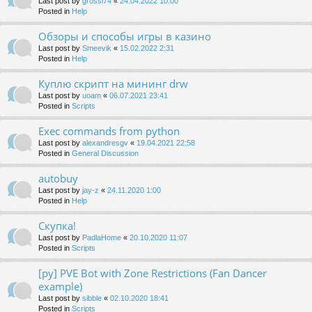
Last post by
grossi74
«
24.04.2022 10:00
Posted in
Help
Обзоры и способы игры в казино
Last post by
Smeevik
«
15.02.2022 2:31
Posted in
Help
Куплю скрипт на мининг drw
Last post by
uoam
«
06.07.2021 23:41
Posted in
Scripts
Exec commands from python
Last post by
alexandresgv
«
19.04.2021 22:58
Posted in
General Discussion
autobuy
Last post by
jay-z
«
24.11.2020 1:00
Posted in
Help
Скупка!
Last post by
PadlaHome
«
20.10.2020 11:07
Posted in
Scripts
[py] PVE Bot with Zone Restrictions (Fan Dancer
example)
Last post by
sibble
«
02.10.2020 18:41
Posted in
Scripts