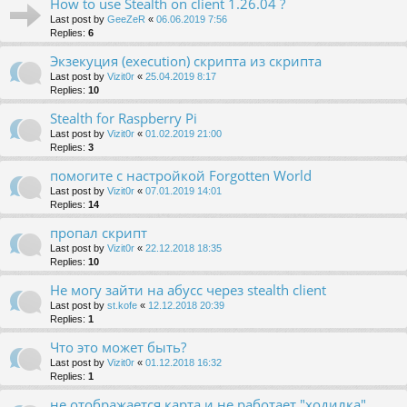
How to use Stealth on client 1.26.04 ?
Last post by
GeeZeR
«
06.06.2019 7:56
Replies:
6
Экзекуция (execution) скрипта из скрипта
Last post by
Vizit0r
«
25.04.2019 8:17
Replies:
10
Stealth for Raspberry Pi
Last post by
Vizit0r
«
01.02.2019 21:00
Replies:
3
помогите с настройкой Forgotten World
Last post by
Vizit0r
«
07.01.2019 14:01
Replies:
14
пропал скрипт
Last post by
Vizit0r
«
22.12.2018 18:35
Replies:
10
Не могу зайти на абусс через stealth client
Last post by
st.kofe
«
12.12.2018 20:39
Replies:
1
Что это может быть?
Last post by
Vizit0r
«
01.12.2018 16:32
Replies:
1
не отображается карта и не работает "ходилка"