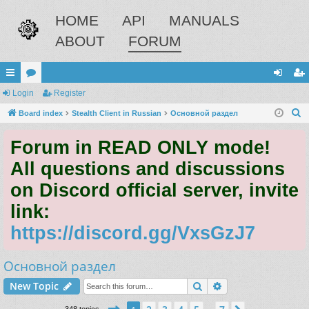
HOME
API
MANUALS
ABOUT
FORUM
ui
Login
or
Register
og
eg
S
ck
Board index
u
Stealth Client in Russian
Основной раздел
in
ist
e
lin
m
er
Forum in READ ONLY mode!
a
ks
s
r
All questions and discussions
c
on Discord official server, invite
h
link:
https://discord.gg/VxsGzJ7
Основной раздел
Search
Advanced search
New Topic
Page
1
of
7