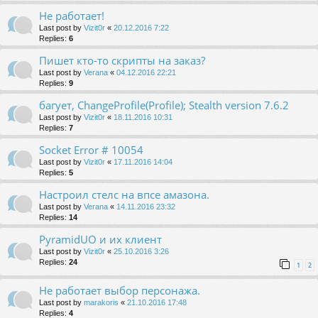
Не работает!
Last post by
Vizit0r
«
20.12.2016 7:22
Replies:
6
Пишет кто-то скрипты на заказ?
Last post by
Verana
«
04.12.2016 22:21
Replies:
9
багует, ChangeProfile(Profile); Stealth version 7.6.2
Last post by
Vizit0r
«
18.11.2016 10:31
Replies:
7
Socket Error # 10054
Last post by
Vizit0r
«
17.11.2016 14:04
Replies:
5
Настроил стелс на впсе амазона.
Last post by
Verana
«
14.11.2016 23:32
Replies:
14
PyramidUO и их клиент
Last post by
Vizit0r
«
25.10.2016 3:26
Replies:
24
1
2
Не работает выбор персонажа.
Last post by
marakoris
«
21.10.2016 17:48
Replies:
4