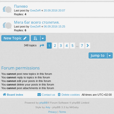
Палево
Last post by
GeeZeR
«
20.09.2016 20:07
Replies:
4
Мега баг всего столетия.
Last post by
GeeZeR
«
06.09.2016 15:25
Replies:
6
New Topic
Page
1
of
7
2
3
4
5
7
1
Next
348 topics
…
Jump to
Forum permissions
You
cannot
post new topics in this forum
You
cannot
reply to topics in this forum
You
cannot
edit your posts in this forum
You
cannot
delete your posts in this forum
You
cannot
post attachments in this forum
Board index
Contact us
Delete cookies
All times are
UTC+02:00
Powered by
phpBB
® Forum Software © phpBB Limited
Style by
Arty
- phpBB 3.3 by MrGaby
Privacy
|
Terms