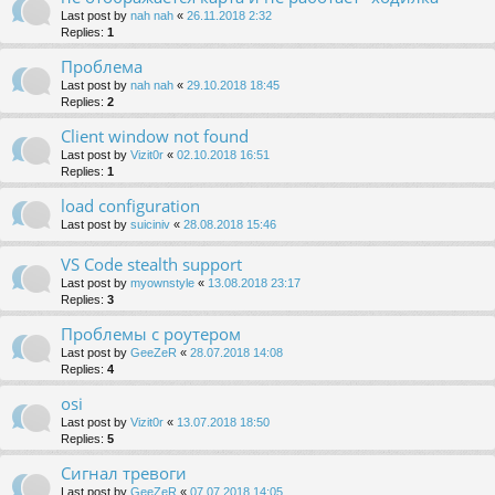
Last post by
nah nah
«
26.11.2018 2:32
Replies:
1
Проблема
Last post by
nah nah
«
29.10.2018 18:45
Replies:
2
Client window not found
Last post by
Vizit0r
«
02.10.2018 16:51
Replies:
1
load configuration
Last post by
suiciniv
«
28.08.2018 15:46
VS Code stealth support
Last post by
myownstyle
«
13.08.2018 23:17
Replies:
3
Проблемы с роутером
Last post by
GeeZeR
«
28.07.2018 14:08
Replies:
4
osi
Last post by
Vizit0r
«
13.07.2018 18:50
Replies:
5
Сигнал тревоги
Last post by
GeeZeR
«
07.07.2018 14:05