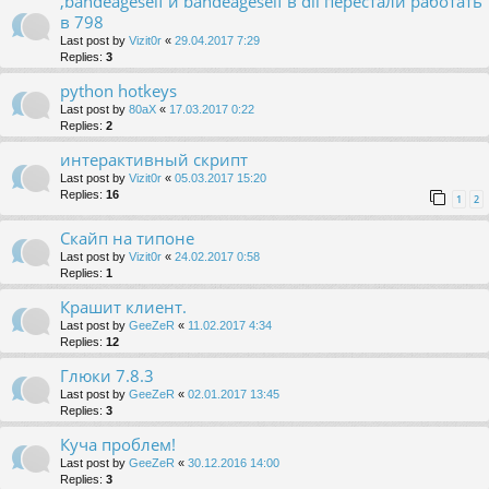
,bandeageself и bandeageself в dll перестали работать
в 798
Last post by
Vizit0r
«
29.04.2017 7:29
Replies:
3
python hotkeys
Last post by
80aX
«
17.03.2017 0:22
Replies:
2
интерактивный скрипт
Last post by
Vizit0r
«
05.03.2017 15:20
Replies:
16
1
2
Скайп на типоне
Last post by
Vizit0r
«
24.02.2017 0:58
Replies:
1
Крашит клиент.
Last post by
GeeZeR
«
11.02.2017 4:34
Replies:
12
Глюки 7.8.3
Last post by
GeeZeR
«
02.01.2017 13:45
Replies:
3
Куча проблем!
Last post by
GeeZeR
«
30.12.2016 14:00
Replies:
3