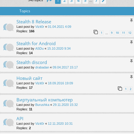
2
3
4
5
7
1
Next
348 topics
…
Topics
Stealth 8 Release
Last post by
Vizit0r
«
01.04.2021 4:09
Replies:
166
1
9
10
11
12
…
Stealth for Android
Last post by
ASDu
«
15.10.2020 9:34
Replies:
14
Stealth discord
Last post by
drabadan
«
09.04.2017 15:17
Новый сайт
Last post by
Vizit0r
«
18.09.2016 19:09
Replies:
17
1
2
Виртуальный компьютер
Last post by
Burushka
«
29.11.2020 15:32
Replies:
11
API
Last post by
Vizit0r
«
12.11.2020 10:31
Replies:
2