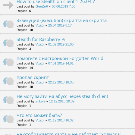
How to use Stealth on client 1.26.04 ?
Last post by
GeeZeR
«
06.06.2019 7:56
Replies:
6
Экзекуция (execution) скрипта из скрипта
Last post by
Vizit0r
«
25.04.2019 8:17
Replies:
10
Stealth for Raspberry Pi
Last post by
Vizit0r
«
01.02.2019 21:00
Replies:
3
помогите с настройкой Forgotten World
Last post by
Vizit0r
«
07.01.2019 14:01
Replies:
14
пропал скрипт
Last post by
Vizit0r
«
22.12.2018 18:35
Replies:
10
Не могу зайти на абусс через stealth client
Last post by
st.kofe
«
12.12.2018 20:39
Replies:
1
Что это может быть?
Last post by
Vizit0r
«
01.12.2018 16:32
Replies:
1
не отображается карта и не работает "ходилка"