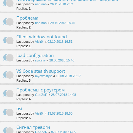
Last post by
nah nah
«
26.11.2018 2:32
Replies:
1
Проблема
Last post by
nah nah
«
29.10.2018 18:45
Replies:
2
Client window not found
Last post by
Vizit0r
«
02.10.2018 16:51
Replies:
1
load configuration
Last post by
suiciniv
«
28.08.2018 15:46
VS Code stealth support
Last post by
myownstyle
«
13.08.2018 23:17
Replies:
3
Проблемы с роутером
Last post by
GeeZeR
«
28.07.2018 14:08
Replies:
4
osi
Last post by
Vizit0r
«
13.07.2018 18:50
Replies:
5
Сигнал тревоги
Last post by
GeeZeR
«
07.07.2018 14:05