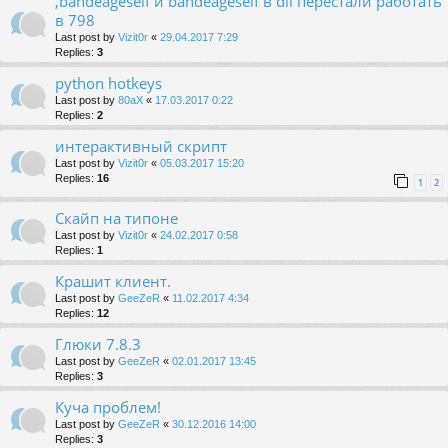
,bandeageself и bandeageself в dll перестали работать
в 798
Last post by
Vizit0r
«
29.04.2017 7:29
Replies:
3
python hotkeys
Last post by
80aX
«
17.03.2017 0:22
Replies:
2
интерактивный скрипт
Last post by
Vizit0r
«
05.03.2017 15:20
Replies:
16
1
2
Скайп на типоне
Last post by
Vizit0r
«
24.02.2017 0:58
Replies:
1
Крашит клиент.
Last post by
GeeZeR
«
11.02.2017 4:34
Replies:
12
Глюки 7.8.3
Last post by
GeeZeR
«
02.01.2017 13:45
Replies:
3
Куча проблем!
Last post by
GeeZeR
«
30.12.2016 14:00
Replies:
3