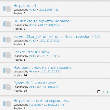
Не работает!
Last post by
Vizit0r
«
20.12.2016 7:22
Replies:
6
Пишет кто-то скрипты на заказ?
Last post by
Verana
«
04.12.2016 22:21
Replies:
9
багует, ChangeProfile(Profile); Stealth version 7.6.2
Last post by
Vizit0r
«
18.11.2016 10:31
Replies:
7
Socket Error # 10054
Last post by
Vizit0r
«
17.11.2016 14:04
Replies:
5
Настроил стелс на впсе амазона.
Last post by
Verana
«
14.11.2016 23:32
Replies:
14
PyramidUO и их клиент
Last post by
Vizit0r
«
25.10.2016 3:26
Replies:
24
1
2
Не работает выбор персонажа.
Last post by
marakoris
«
21.10.2016 17:48
Replies:
4