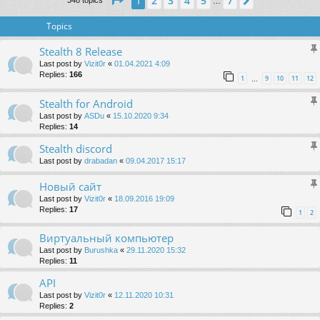
2
3
4
5
7
1
Next
348 topics
…
Topics
Stealth 8 Release
Last post by
Vizit0r
«
01.04.2021 4:09
Replies:
166
1
9
10
11
12
…
Stealth for Android
Last post by
ASDu
«
15.10.2020 9:34
Replies:
14
Stealth discord
Last post by
drabadan
«
09.04.2017 15:17
Новый сайт
Last post by
Vizit0r
«
18.09.2016 19:09
Replies:
17
1
2
Виртуальный компьютер
Last post by
Burushka
«
29.11.2020 15:32
Replies:
11
API
Last post by
Vizit0r
«
12.11.2020 10:31
Replies:
2