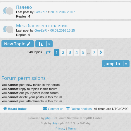
Палево
Last post by
GeeZeR
«
20.09.2016 20:07
Replies:
4
Мега баг всего столетия.
Last post by
GeeZeR
«
06.09.2016 15:25
Replies:
6
New Topic
Page
1
of
7
2
3
4
5
7
1
Next
348 topics
…
Jump to
Forum permissions
You
cannot
post new topics in this forum
You
cannot
reply to topics in this forum
You
cannot
edit your posts in this forum
You
cannot
delete your posts in this forum
You
cannot
post attachments in this forum
Board index
Contact us
Delete cookies
All times are
UTC+02:00
Powered by
phpBB
® Forum Software © phpBB Limited
Style by
Arty
- phpBB 3.3 by MrGaby
Privacy
|
Terms