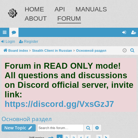
HOME
API
MANUALS
ABOUT
FORUM
ui
Login
or
Register
og
eg
S
ck
Board index
u
Stealth Client in Russian
Основной раздел
in
ist
e
lin
m
er
Forum in READ ONLY mode!
a
ks
s
r
All questions and discussions
c
on Discord official server, invite
h
link:
https://discord.gg/VxsGzJ7
Основной раздел
Search
Advanced search
New Topic
Page
1
of
7