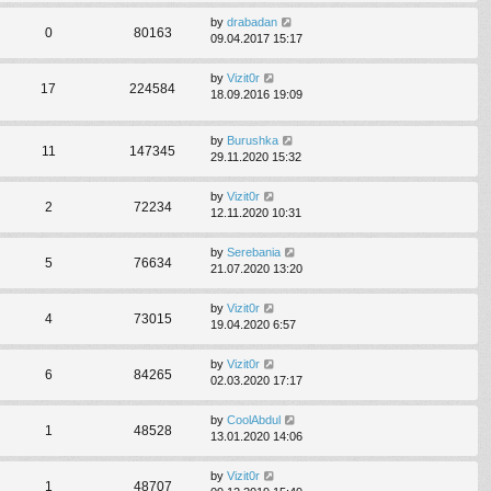
by
drabadan
0
80163
09.04.2017 15:17
by
Vizit0r
17
224584
18.09.2016 19:09
by
Burushka
11
147345
29.11.2020 15:32
by
Vizit0r
2
72234
12.11.2020 10:31
by
Serebania
5
76634
21.07.2020 13:20
by
Vizit0r
4
73015
19.04.2020 6:57
by
Vizit0r
6
84265
02.03.2020 17:17
by
CoolAbdul
1
48528
13.01.2020 14:06
by
Vizit0r
1
48707