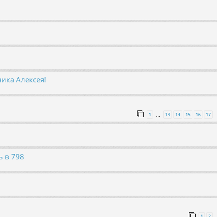
ика Алексея!
1
13
14
15
16
17
…
ь в 798
1
2