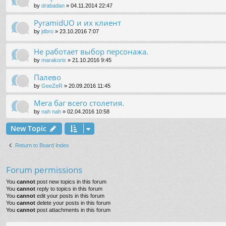
by
drabadan
»
04.11.2014 22:47
PyramidUO и их клиент
by
jdbro
»
23.10.2016 7:07
Не работает выбор персонажа.
by
marakoris
»
21.10.2016 9:45
Палево
by
GeeZeR
»
20.09.2016 11:45
Мега баг всего столетия.
by
nah nah
»
02.04.2016 10:58
New Topic
Return to Board Index
Forum permissions
You
cannot
post new topics in this forum
You
cannot
reply to topics in this forum
You
cannot
edit your posts in this forum
You
cannot
delete your posts in this forum
You
cannot
post attachments in this forum