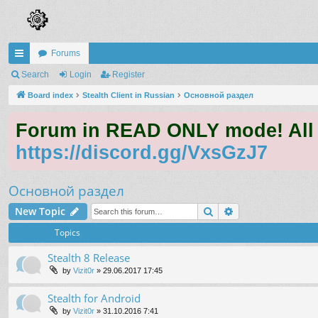
Forums
ui
Search
Login
Register
ck
Board index
Stealth Client in Russian
Основной раздел
lin
Forum in READ ONLY mode! All qu
ks
https://discord.gg/VxsGzJ7
Основной раздел
Search
Advanced search
New Topic
Topics
Stealth 8 Release
by
Vizit0r
»
29.06.2017 17:45
Stealth for Android
by
Vizit0r
»
31.10.2016 7:41