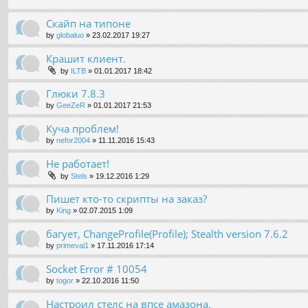
Скайп на типоне
by
globaluo
»
23.02.2017 19:27
Крашит клиент.
by
ILTB
»
01.01.2017 18:42
Глюки 7.8.3
by
GeeZeR
»
01.01.2017 21:53
Куча проблем!
by
nefor2004
»
11.11.2016 15:43
Не работает!
by
Stels
»
19.12.2016 1:29
Пишет кто-то скрипты на заказ?
by
King
»
02.07.2015 1:09
багует, ChangeProfile(Profile); Stealth version 7.6.2
by
primeval1
»
17.11.2016 17:14
Socket Error # 10054
by
togor
»
22.10.2016 11:50
Настроил стелс на впсе амазона.