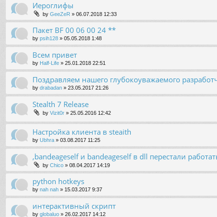
Иероглифы
by
GeeZeR
»
06.07.2018 12:33
Пакет BF 00 06 00 24 **
by
psih128
»
05.05.2018 1:48
Всем привет
by
Half-Life
»
25.01.2018 22:51
Поздравляем нашего глубокоуважаемого разработч
by
drabadan
»
23.05.2017 21:26
Stealth 7 Release
by
Vizit0r
»
25.05.2016 12:42
Настройка клиента в steaith
by
Ubhra
»
03.08.2017 11:25
,bandeageself и bandeageself в dll перестали работат
by
Chico
»
08.04.2017 14:19
python hotkeys
by
nah nah
»
15.03.2017 9:37
интерактивный скрипт
by
globaluo
»
26.02.2017 14:12