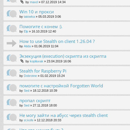
by
maxd
»
07.12.2019 14:34
Win 10 и прокси
by
tatowka
»
05.03.2019 3:06
Помогите с конем :).
by
Elp
»
16.10.2019 12:40
How to use Stealth on client 1.26.04 ?
by
Atida
»
01.06.2019 11:04
Экзекуция (execution) скрипта из скрипта
by
kopiluvak
»
23.04.2019 16:06
Stealth for Raspberry Pi
by
Dobrotne
»
01.02.2019 15:24
помогите с настройкой Forgotten World
by
Sed
»
18.12.2018 10:39
пропал скрипт
by
Sed
»
27.11.2018 18:00
Не могу зайти на абусс через stealth client
by
st.kofe
»
12.12.2018 20:33
Что это может быть?