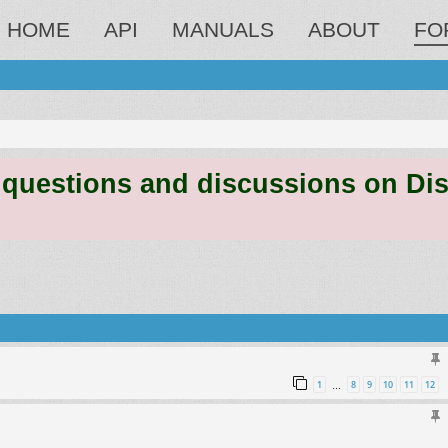
HOME
API
MANUALS
ABOUT
FO
estions and discussions on Discord
1
8
9
10
11
12
…