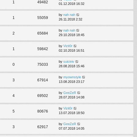
1
49482
01.12.2018 16:32
by
nah nah
1
55059
26.11.2018 2:32
by
nah nah
2
65684
29.10.2018 18:45
by
Vizit0r
1
59842
02.10.2018 16:51
by
suiciniv
0
75033
28.08.2018 15:46
by
myownstyle
3
67914
13.08.2018 23:17
by
GeeZeR
4
69502
28.07.2018 14:08
by
Vizit0r
5
80676
13.07.2018 18:50
by
GeeZeR
3
62917
07.07.2018 14:05