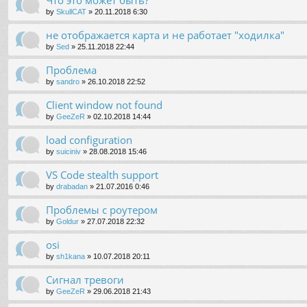
by
SkullCAT
»
20.11.2018 6:30
не отображается карта и не работает "ходилка"
by
Sed
»
25.11.2018 22:44
Проблема
by
sandro
»
26.10.2018 22:52
Client window not found
by
GeeZeR
»
02.10.2018 14:44
load configuration
by
suiciniv
»
28.08.2018 15:46
VS Code stealth support
by
drabadan
»
21.07.2016 0:46
Проблемы с роутером
by
Goldur
»
27.07.2018 22:32
osi
by
sh1kana
»
10.07.2018 20:11
Сигнал тревоги
by
GeeZeR
»
29.06.2018 21:43