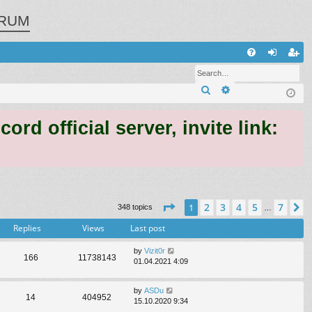
RUM
Q
FA
og
eg
Search
Advanced search
Q
in
ist
er
 official server, invite link:
Page
1
of
7
2
3
4
5
7
1
N
348 topics
…
Replies
Views
Last post
by
Vizit0r
166
11738143
01.04.2021 4:09
by
ASDu
14
404952
15.10.2020 9:34