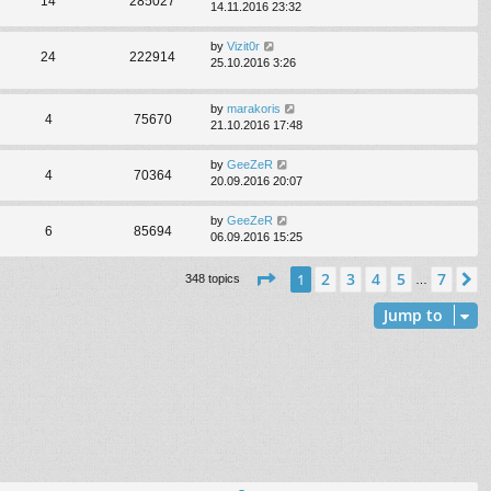
14
285027
14.11.2016 23:32
by
Vizit0r
24
222914
25.10.2016 3:26
by
marakoris
4
75670
21.10.2016 17:48
by
GeeZeR
4
70364
20.09.2016 20:07
by
GeeZeR
6
85694
06.09.2016 15:25
Page
1
of
7
2
3
4
5
7
1
N
348 topics
…
Jump to