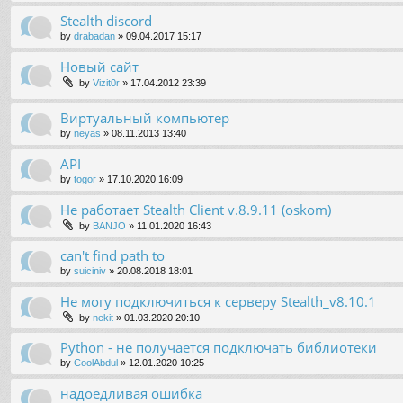
Stealth discord
by
drabadan
»
09.04.2017 15:17
Новый сайт
by
Vizit0r
»
17.04.2012 23:39
Виртуальный компьютер
by
neyas
»
08.11.2013 13:40
API
by
togor
»
17.10.2020 16:09
Не работает Stealth Client v.8.9.11 (oskom)
by
BANJO
»
11.01.2020 16:43
can't find path to
by
suiciniv
»
20.08.2018 18:01
Не могу подключиться к серверу Stealth_v8.10.1
by
nekit
»
01.03.2020 20:10
Python - не получается подключать библиотеки
by
CoolAbdul
»
12.01.2020 10:25
надоедливая ошибка