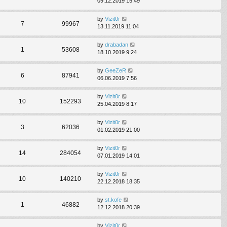
09.12.2019 15:49
by
Vizit0r
7
99967
13.11.2019 11:04
by
drabadan
1
53608
18.10.2019 9:24
by
GeeZeR
6
87941
06.06.2019 7:56
by
Vizit0r
10
152293
25.04.2019 8:17
by
Vizit0r
3
62036
01.02.2019 21:00
by
Vizit0r
14
284054
07.01.2019 14:01
by
Vizit0r
10
140210
22.12.2018 18:35
by
st.kofe
1
46882
12.12.2018 20:39
by
Vizit0r