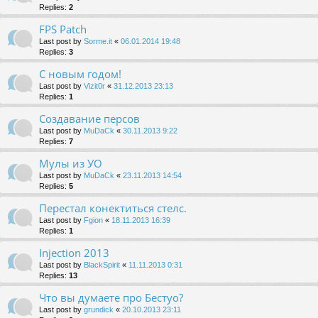
Replies:
2
FPS Patch
Last post by
Sorme.it
«
06.01.2014 19:48
Replies:
3
С новым годом!
Last post by
Vizit0r
«
31.12.2013 23:13
Replies:
1
Создавание персов
Last post by
MuDaCk
«
30.11.2013 9:22
Replies:
7
Мулы из УО
Last post by
MuDaCk
«
23.11.2013 14:54
Replies:
5
Перестал конектиться стелс.
Last post by
Fgion
«
18.11.2013 16:39
Replies:
1
Injection 2013
Last post by
BlackSpirit
«
11.11.2013 0:31
Replies:
13
Что вы думаете про Бестуо?
Last post by
grundick
«
20.10.2013 23:11