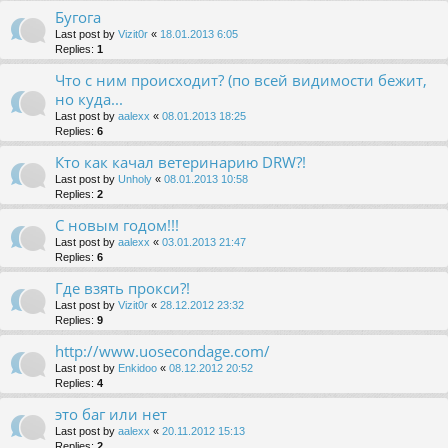
Бугога
Last post by
Vizit0r
«
18.01.2013 6:05
Replies:
1
Что с ним происходит? (по всей видимости бежит,
но куда...
Last post by
aalexx
«
08.01.2013 18:25
Replies:
6
Кто как качал ветеринарию DRW?!
Last post by
Unholy
«
08.01.2013 10:58
Replies:
2
С новым годом!!!
Last post by
aalexx
«
03.01.2013 21:47
Replies:
6
Где взять прокси?!
Last post by
Vizit0r
«
28.12.2012 23:32
Replies:
9
http://www.uosecondage.com/
Last post by
Enkidoo
«
08.12.2012 20:52
Replies:
4
это баг или нет
Last post by
aalexx
«
20.11.2012 15:13
Replies:
2