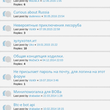
Last post by
MuDaCk
«
12.06.2016 1:05
Replies:
6
Curious about Russia
Last post by
dudeness
«
30.05.2016 23:54
Невероятные приключения лесоруба
Last post by
Vizit0r
«
07.09.2015 22:58
Replies:
3
зулухотел.ит
Last post by
Uko
«
19.01.2015 15:22
Replies:
10
Общая концепция ходилки.
Last post by
MuDaCk
«
04.12.2014 22:03
Replies:
4
Не присылает пароль на почту, для логина на этот
форум
Last post by
Vizit0r
«
19.07.2014 3:46
Replies:
1
Минипомогалка для ВОВа
Last post by
drabadan
«
22.03.2014 1:28
Btc-e bot api
Last post by
drabadan
«
10.02.2014 18:15