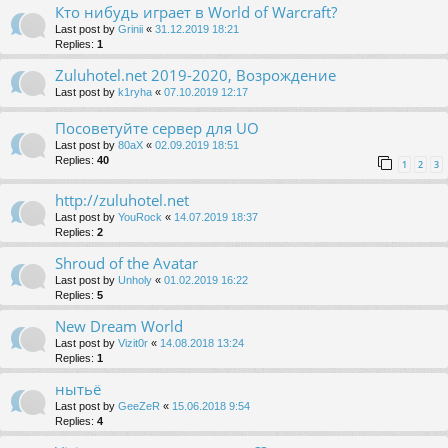
Кто нибудь играет в World of Warcraft?
Last post by
Grinii
«
31.12.2019 18:21
Replies:
1
Zuluhotel.net 2019-2020, Возрождение
Last post by
k1ryha
«
07.10.2019 12:17
Посоветуйте сервер для UO
Last post by
80aX
«
02.09.2019 18:51
Replies:
40
1
2
3
http://zuluhotel.net
Last post by
YouRock
«
14.07.2019 18:37
Replies:
2
Shroud of the Avatar
Last post by
Unholy
«
01.02.2019 16:22
Replies:
5
New Dream World
Last post by
Vizit0r
«
14.08.2018 13:24
Replies:
1
нытьё
Last post by
GeeZeR
«
15.06.2018 9:54
Replies:
4