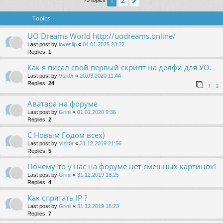
2
1
Next
75 topics
Topics
UO Dreams World http://uodreams.online/
Last post by
loveslip
«
04.01.2025 23:22
Replies:
1
Как я писал свой первый скрипт на делфи для УО.
Last post by
Vizit0r
«
20.03.2020 11:44
Replies:
24
1
2
Аватара на форуме
Last post by
Grinii
«
01.01.2020 9:36
Replies:
2
С Новым Годом всех)
Last post by
Vizit0r
«
31.12.2019 21:56
Replies:
5
Почему-то у нас на форуме нет смешных картинок!
Last post by
Grinii
«
31.12.2019 18:25
Replies:
4
Как спрятать IP ?
Last post by
Grinii
«
31.12.2019 18:23
Replies:
7