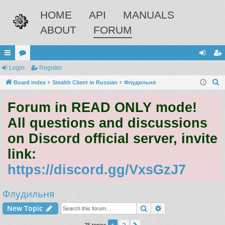
HOME
API
MANUALS
ABOUT
FORUM
ui
Login
or
Register
og
eg
S
ck
Board index
u
Stealth Client in Russian
Флудильня
in
ist
e
lin
m
er
Forum in READ ONLY mode!
a
ks
s
r
All questions and discussions
c
on Discord official server, invite
h
link:
https://discord.gg/VxsGzJ7
Флудильня
Search
Advanced search
New Topic