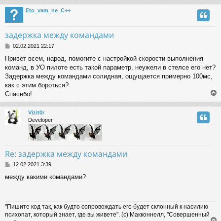
Eto_vam_ne_C++
задержка между командами
P
02.02.2021 22:17
o
Привет всем, народ, помогите с настройкой скорости выполнения
s
команд, в УО пилоте есть такой параметр, неужели в стелсе его нет?
t
Задержка между командами солидная, ощущается примерно 100мс,
как с этим бороться?
Спасибо!
Vizit0r
Developer
Re: задержка между командами
P
12.02.2021 3:39
o
между какими командами?
s
t
"Пишите код так, как будто сопровождать его будет склонный к насилию
психопат, который знает, где вы живете". (с) Макконнелл, "Совершенный