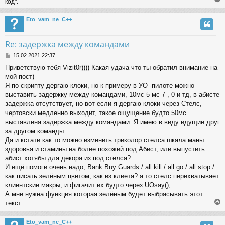
код".
Eto_vam_ne_C++
Re: задержка между командами
P
15.02.2021 22:37
o
Приветствую тебя Vizit0r)))) Какая удача что ты обратил внимание на
s
мой пост)
t
Я по скрипту дергаю клоки, но к примеру в УО -пилоте можно
выставить задержку между командами, 10мс 5 мс 7 , 0 и тд, в абисте
задержка отсутствует, но вот если я дергаю клоки через Стелс,
чертовски медленно выходит, такое ощущение будто 50мс
выставлена задержка между командами. Я имею в виду идущие друг
за другом команды.
Да и кстати как то можно изменить триколор стелса шкала маны
здоровья и стамины на более похожий под Абист, или выпустить
абист хотябы для декора из под стелса?
И ещё помоги очень надо, Bank Buy Guards / all kill / all go / all stop /
как писать зелёным цветом, как из клиета? а то стелс перехватывает
клиентские макры, и фигачит их будто через UOsay();
А мне нужна функция которая зелёным будет выбрасывать этот
текст.
Eto_vam_ne_C++