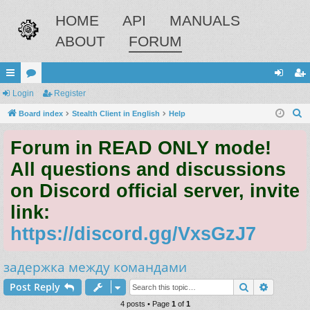
HOME
API
MANUALS
ABOUT
FORUM
ui
Login
or
Register
og
eg
S
ck
Board index
u
Stealth Client in English
Help
in
ist
e
lin
m
er
Forum in READ ONLY mode!
a
ks
s
r
All questions and discussions
c
on Discord official server, invite
h
link:
https://discord.gg/VxsGzJ7
задержка между командами
Search
Advance
Post Reply
4 posts • Page
1
of
1