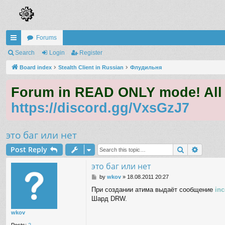
Forums
ui
Search
Login
Register
ck
Board index
Stealth Client in Russian
Флудильня
lin
Forum in READ ONLY mode! All qu
ks
https://discord.gg/VxsGzJ7
это баг или нет
Search
Advanc
Post Reply
это баг или нет
P
by
wkov
»
18.08.2011 20:27
o
При создании атима выдаёт сообщение
in
s
Шард DRW.
t
wkov
Posts:
2