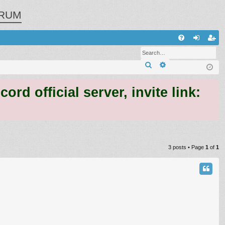
RUM
Q
FA
og
eg
Search
Advanced search
Q
in
ist
er
 official server, invite link:
3 posts • Page
1
of
1