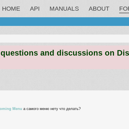
HOME
API
MANUALS
ABOUT
FO
estions and discussions on Discord
ed search
coming Menu
а самого меню нету что делать?