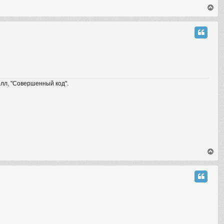
T
o
p
елл, "Совершенный код".
T
o
p