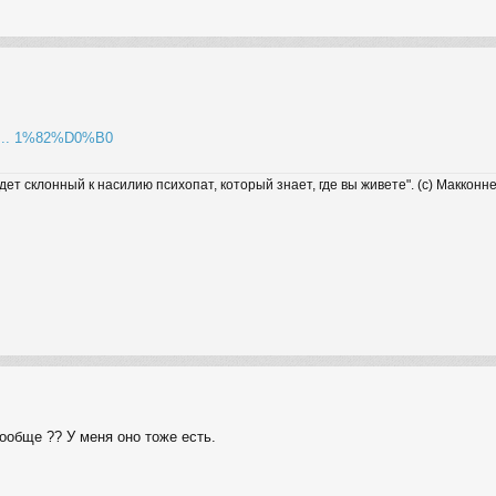
=% ... 1%82%D0%B0
удет склонный к насилию психопат, который знает, где вы живете". (с) Макконн
ообще ?? У меня оно тоже есть.