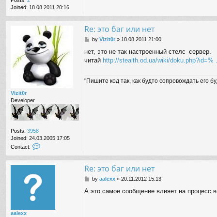
Joined:
18.08.2011 20:16
Re: это баг или нет
P
by
Vizit0r
»
18.08.2011 21:00
o
нет, это не так настроенный стелс_сервер.
s
читай
http://stealth.od.ua/wiki/doku.php?id
t
"Пишите код так, как будто сопровождать его б
Vizit0r
Developer
Posts:
3958
Joined:
24.03.2005 17:05
C
Contact:
o
n
Re: это баг или нет
t
a
P
by
aalexx
»
20.11.2012 15:13
c
o
t
А это самое сообщение влияет на процесс в
s
V
t
i
z
aalexx