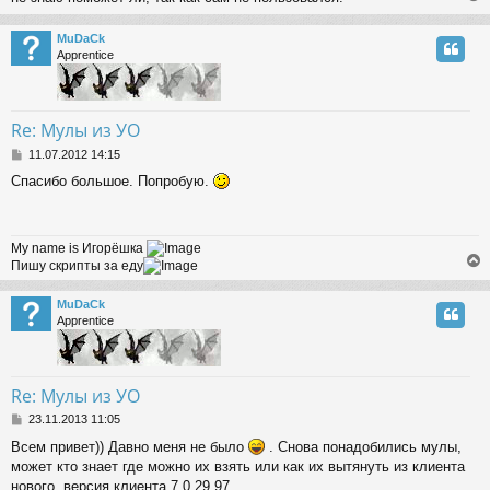
MuDaCk
Apprentice
Re: Мулы из УО
P
11.07.2012 14:15
o
Спасибо большое. Попробую.
s
t
My name is Игорёшка
Пишу скрипты за еду
MuDaCk
Apprentice
Re: Мулы из УО
P
23.11.2013 11:05
o
Всем привет)) Давно меня не было
. Снова понадобились мулы,
s
может кто знает где можно их взять или как их вытянуть из клиента
t
нового. версия клиента 7.0.29.97