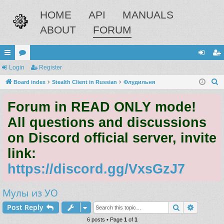
HOME
API
MANUALS
ABOUT
FORUM
ui
Login
or
Register
og
eg
S
ck
Board index
u
Stealth Client in Russian
Флудильня
in
ist
e
lin
m
er
Forum in READ ONLY mode!
a
ks
s
r
All questions and discussions
c
on Discord official server, invite
h
link:
https://discord.gg/VxsGzJ7
Мулы из УО
Search
Advance
Post Reply
6 posts • Page
1
of
1