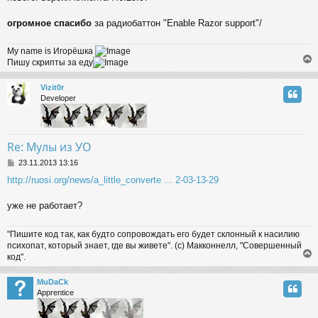
огромное спасибо
за радиобаттон "Enable Razor support"/
My name is Игорёшка
Пишу скрипты за еду
Vizit0r
Developer
Re: Мулы из УО
P
23.11.2013 13:16
o
http://ruosi.org/news/a_little_converte ... 2-03-13-29
s
t
уже не работает?
"Пишите код так, как будто сопровождать его будет склонный к насилию
психопат, который знает, где вы живете". (с) Макконнелл, "Совершенный
код".
MuDaCk
Apprentice