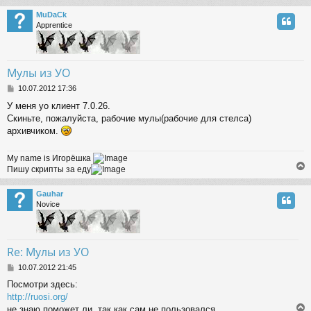
MuDaCk
Apprentice
Мулы из УО
P
10.07.2012 17:36
o
У меня уо клиент 7.0.26.
s
Скиньте, пожалуйста, рабочие мулы(рабочие для стелса)
t
архивчиком.
My name is Игорёшка
Пишу скрипты за еду
Gauhar
Novice
Re: Мулы из УО
P
10.07.2012 21:45
o
Посмотри здесь:
s
http://ruosi.org/
t
не знаю поможет ли, так как сам не пользовался.