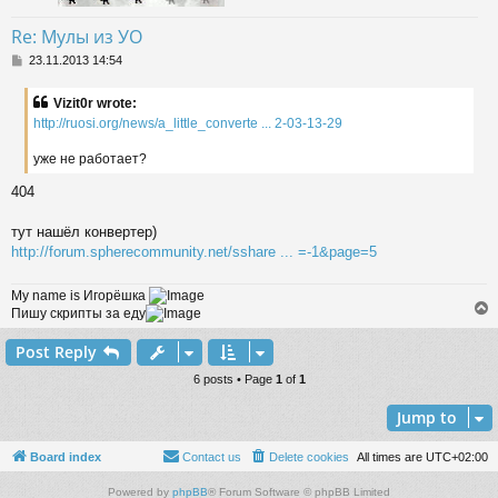
Re: Мулы из УО
P
23.11.2013 14:54
o
s
Vizit0r wrote:
t
http://ruosi.org/news/a_little_converte ... 2-03-13-29
уже не работает?
404
тут нашёл конвертер)
http://forum.spherecommunity.net/sshare ... =-1&page=5
My name is Игорёшка
Пишу скрипты за еду
Post Reply
6 posts • Page
1
of
1
Jump to
Board index
Contact us
Delete cookies
All times are
UTC+02:00
Powered by
phpBB
® Forum Software © phpBB Limited