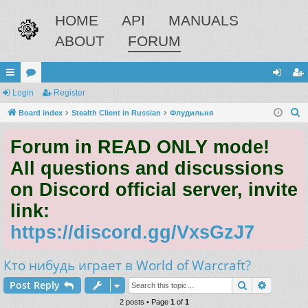
HOME
API
MANUALS
ABOUT
FORUM
ui
Login
or
Register
og
eg
S
ck
Board index
u
Stealth Client in Russian
Флудильня
in
ist
e
lin
m
er
Forum in READ ONLY mode!
a
ks
s
r
All questions and discussions
c
on Discord official server, invite
h
link:
https://discord.gg/VxsGzJ7
Кто нибудь играет в World of Warcraft?
Search
Advance
Post Reply
2 posts • Page
1
of
1