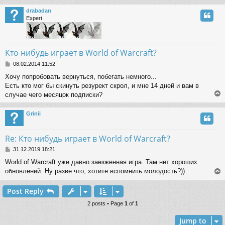
drabadan
Expert
Кто нибудь играет в World of Warcraft?
P
08.02.2014 11:52
o
Хочу попробовать вернуться, побегать немного...
s
Есть кто мог бы скинуть резурект скрол, и мне 14 дней и вам в
t
случае чего месяцок подписки?
Grinii
Re: Кто нибудь играет в World of Warcraft?
P
31.12.2019 18:21
o
World of Warcraft уже давно заезженная игра. Там нет хороших
s
обновлений. Ну разве что, хотите вспомнить молодость?))
t
Post Reply
2 posts • Page
1
of
1
Jump to