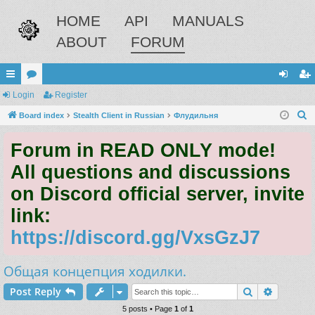
HOME
API
MANUALS
ABOUT
FORUM
ui
Login
or
Register
og
eg
S
ck
Board index
u
Stealth Client in Russian
Флудильня
in
ist
e
lin
m
er
Forum in READ ONLY mode!
a
ks
s
r
All questions and discussions
c
on Discord official server, invite
h
link:
https://discord.gg/VxsGzJ7
Общая концепция ходилки.
Search
Advance
Post Reply
5 posts • Page
1
of
1