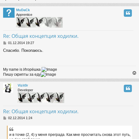
MuDaCk
Apprentice
Re: Общая концепция ходилки.
P
01.12.2014 19:27
o
Спасибо. Покопаюсь.
s
t
My name is Игорёшка
Пишу скрипты за еду
Vizit0r
Developer
Re: Общая концепция ходилки.
P
02.12.2014 1:24
o
s
t
и в точке (2, 4) у меня преграда. Как мне просчитать снова этот путь,