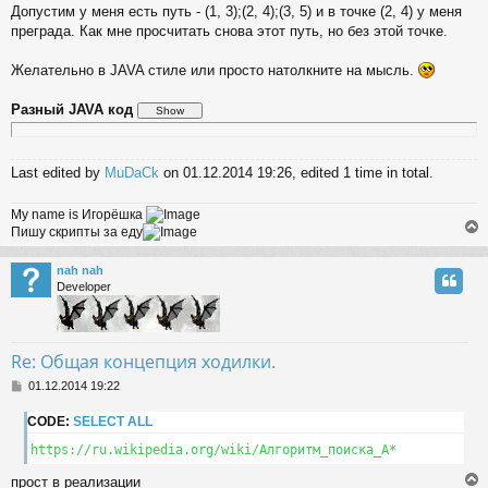
Допустим у меня есть путь - (1, 3);(2, 4);(3, 5) и в точке (2, 4) у меня
преграда. Как мне просчитать снова этот путь, но без этой точке.
Желательно в JAVA стиле или просто натолкните на мысль.
Разный JAVA код
Last edited by
MuDaCk
on 01.12.2014 19:26, edited 1 time in total.
My name is Игорёшка
Пишу скрипты за еду
nah nah
Developer
Re: Общая концепция ходилки.
P
01.12.2014 19:22
o
s
CODE:
SELECT ALL
t
https://ru.wikipedia.org/wiki/Алгоритм_поиска_A*
прост в реализации