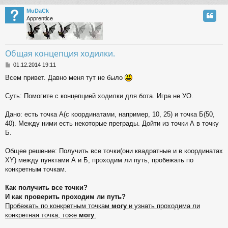
MuDaCk
Apprentice
Общая концепция ходилки.
P
01.12.2014 19:11
o
Всем привет. Давно меня тут не было
s
t
Суть: Помогите с концепцией ходилки для бота. Игра не УО.
Дано: есть точка А(с координатами, например, 10, 25) и точка Б(50,
40). Между ними есть некоторые преграды. Дойти из точки А в точку
Б.
Общее решение: Получить все точки(они квадратные и в координатах
XY) между пунктами А и Б, проходим ли путь, пробежать по
конкретным точкам.
Как получить все точки?
И как проверить проходим ли путь?
Пробежать по конкретным точкам
могу
и узнать проходима ли
конкретная точка, тоже
могу
.