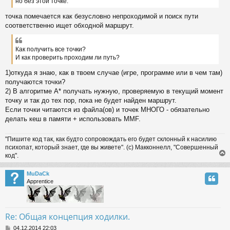
но без этой точке.
точка помечается как безусловно непроходимой и поиск пути
соответственно ищет обходной маршрут.
Как получить все точки?
И как проверить проходим ли путь?
1)откуда я знаю, как в твоем случае (игре, программе или в чем там)
получаются точки?
2) В алгоритме А* получать нужную, проверяемую в текущий момент
точку и так до тех пор, пока не будет найден маршрут.
Если точки читаются из файла(ов) и точек МНОГО - обязательно
делать кеш в памяти + использовать MMF.
"Пишите код так, как будто сопровождать его будет склонный к насилию
психопат, который знает, где вы живете". (с) Макконнелл, "Совершенный
код".
MuDaCk
Apprentice
Re: Общая концепция ходилки.
P
04.12.2014 22:03