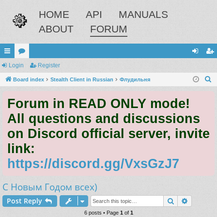
HOME
API
MANUALS
ABOUT
FORUM
ui
Login
or
Register
og
eg
S
ck
Board index
u
Stealth Client in Russian
Флудильня
in
ist
e
lin
m
er
Forum in READ ONLY mode!
a
ks
s
r
All questions and discussions
c
on Discord official server, invite
h
link:
https://discord.gg/VxsGzJ7
С Новым Годом всех)
Search
Advance
Post Reply
6 posts • Page
1
of
1