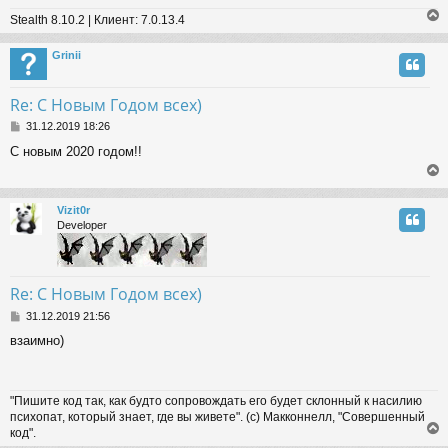
Stealth 8.10.2 | Клиент: 7.0.13.4
Grinii
Re: С Новым Годом всех)
P
31.12.2019 18:26
o
С новым 2020 годом!!
s
t
Vizit0r
Developer
Re: С Новым Годом всех)
P
31.12.2019 21:56
o
взаимно)
s
t
"Пишите код так, как будто сопровождать его будет склонный к насилию
психопат, который знает, где вы живете". (с) Макконнелл, "Совершенный
код".