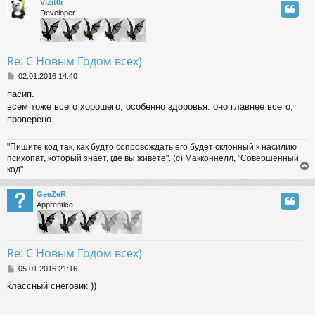
Vizit0r
Developer
Re: С Новым Годом всех)
P
02.01.2016 14:40
o
пасип.
s
всем тоже всего хорошего, особенно здоровья. оно главнее всего,
t
проверено.
"Пишите код так, как будто сопровождать его будет склонный к насилию
психопат, который знает, где вы живете". (с) Макконнелл, "Совершенный
код".
GeeZeR
Apprentice
Re: С Новым Годом всех)
P
05.01.2016 21:16
o
классный снеговик ))
s
t