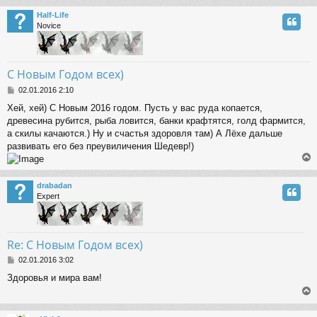
Half-Life
Novice
С Новым Годом всех)
P
02.01.2016 2:10
o
Хей, хей) С Новым 2016 годом. Пусть у вас руда копается,
s
древесина рубится, рыба ловится, банки крафтятся, голд фармится,
t
а скилы качаются.) Ну и счастья здоровля там) А Лёхе дальше
развивать его без преувиличения Шедевр!)
drabadan
Expert
Re: С Новым Годом всех)
P
02.01.2016 3:02
o
Здоровья и мира вам!
s
t