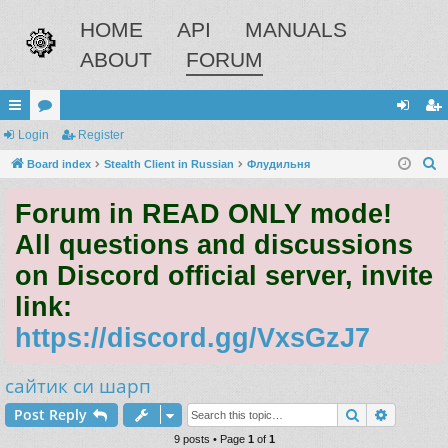
HOME
API
MANUALS
ABOUT
FORUM
ui
Login
or
Register
og
eg
S
ck
Board index
u
Stealth Client in Russian
Флудильня
in
ist
e
lin
m
er
Forum in READ ONLY mode!
a
ks
s
r
All questions and discussions
c
on Discord official server, invite
h
link:
https://discord.gg/VxsGzJ7
сайтик си шарп
Search
Advance
Post Reply
9 posts • Page
1
of
1