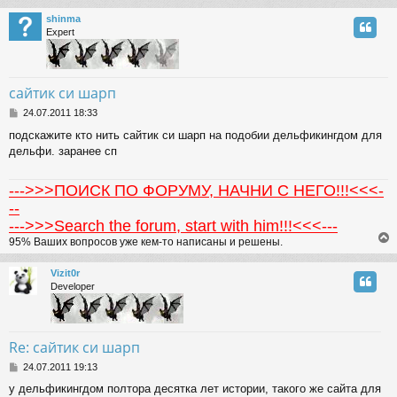
shinma
Expert
сайтик си шарп
P
24.07.2011 18:33
o
подскажите кто нить сайтик си шарп на подобии дельфикингдом для
s
дельфи. заранее сп
t
--->>>ПОИСК ПО ФОРУМУ, НАЧНИ С НЕГО!!!<<<-
--
--->>>Search the forum, start with him!!!<<<---
95% Ваших вопросов уже кем-то написаны и решены.
Vizit0r
Developer
Re: сайтик си шарп
P
24.07.2011 19:13
o
у дельфикингдом полтора десятка лет истории, такого же сайта для
s