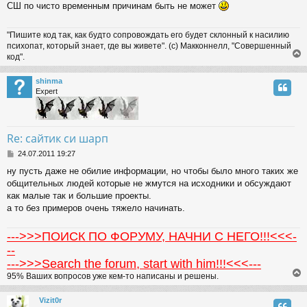
СШ по чисто временным причинам быть не может
t
"Пишите код так, как будто сопровождать его будет склонный к насилию
психопат, который знает, где вы живете". (с) Макконнелл, "Совершенный
код".
shinma
Expert
Re: сайтик си шарп
P
24.07.2011 19:27
o
ну пусть даже не обилие информации, но чтобы было много таких же
s
общительных людей которые не жмутся на исходники и обсуждают
t
как малые так и большие проекты.
а то без примеров очень тяжело начинать.
--->>>ПОИСК ПО ФОРУМУ, НАЧНИ С НЕГО!!!<<<-
--
--->>>Search the forum, start with him!!!<<<---
95% Ваших вопросов уже кем-то написаны и решены.
Vizit0r