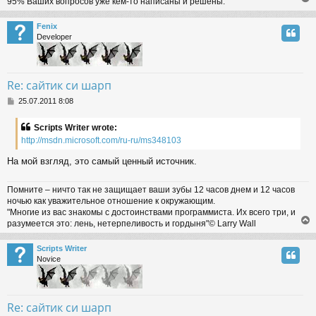
95% Ваших вопросов уже кем-то написаны и решены.
Fenix
Developer
Re: сайтик си шарп
P
25.07.2011 8:08
o
s
Scripts Writer wrote:
t
http://msdn.microsoft.com/ru-ru/ms348103
На мой взгляд, это самый ценный источник.
Помните – ничто так не защищает ваши зубы 12 часов днем и 12 часов
ночью как уважительное отношение к окружающим.
"Многие из вас знакомы с достоинствами программиста. Их всего три, и
разумеется это: лень, нетерпеливость и гордыня"© Larry Wall
Scripts Writer
Novice
Re: сайтик си шарп