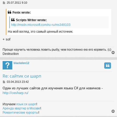
P
25.07.2011 9:10
o
s
Fenix wrote:
t
Scripts Writer wrote:
http://msdn.microsoft.com/ru-ru/ms348103
На мой взгляд, это самый ценный источник.
+ sof
Проще научить человека ловить рыбу, чем постоянно ею его кормить. (с)
Destruction
blackden12
Re: сайтик си шарп
P
03.04.2013 23:42
o
Один из лучших сайтов для изучения языка C# для новичков -
s
http://cesharp.ru/
t
Изучаем
язык си шарп
!
Аренда квартир в Москве
!
Романтические курорты
!