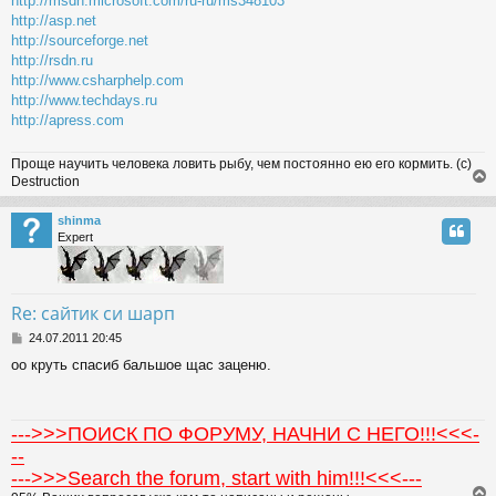
http://msdn.microsoft.com/ru-ru/ms348103
http://asp.net
http://sourceforge.net
http://rsdn.ru
http://www.csharphelp.com
http://www.techdays.ru
http://apress.com
Проще научить человека ловить рыбу, чем постоянно ею его кормить. (с)
Destruction
shinma
Expert
Re: сайтик си шарп
P
24.07.2011 20:45
o
оо круть спасиб бальшое щас заценю.
s
t
--->>>ПОИСК ПО ФОРУМУ, НАЧНИ С НЕГО!!!<<<-
--
--->>>Search the forum, start with him!!!<<<---