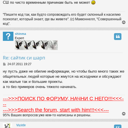
СШ по чисто временным причинам быть не может
t
"Пишите код так, как будто сопровождать его будет склонный к насилию
психопат, который знает, где вы живете". (с) Макконнелл, "Совершенный
код".
shinma
Expert
Re: сайтик си шарп
P
24.07.2011 19:27
o
ну пусть даже не обилие информации, но чтобы было много таких же
s
общительных людей которые не жмутся на исходники и обсуждают
t
как малые так и большие проекты.
а то без примеров очень тяжело начинать.
--->>>ПОИСК ПО ФОРУМУ, НАЧНИ С НЕГО!!!<<<-
--
--->>>Search the forum, start with him!!!<<<---
95% Ваших вопросов уже кем-то написаны и решены.
Vizit0r