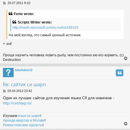
P
25.07.2011 9:10
o
s
Fenix wrote:
t
Scripts Writer wrote:
http://msdn.microsoft.com/ru-ru/ms348103
На мой взгляд, это самый ценный источник.
+ sof
Проще научить человека ловить рыбу, чем постоянно ею его кормить. (с)
Destruction
blackden12
Re: сайтик си шарп
P
03.04.2013 23:42
o
Один из лучших сайтов для изучения языка C# для новичков -
s
http://cesharp.ru/
t
Изучаем
язык си шарп
!
Аренда квартир в Москве
!
Романтические курорты
!