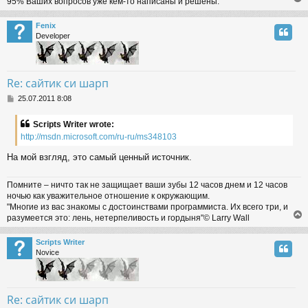
95% Ваших вопросов уже кем-то написаны и решены.
Fenix
Developer
Re: сайтик си шарп
P
25.07.2011 8:08
o
s
Scripts Writer wrote:
t
http://msdn.microsoft.com/ru-ru/ms348103
На мой взгляд, это самый ценный источник.
Помните – ничто так не защищает ваши зубы 12 часов днем и 12 часов
ночью как уважительное отношение к окружающим.
"Многие из вас знакомы с достоинствами программиста. Их всего три, и
разумеется это: лень, нетерпеливость и гордыня"© Larry Wall
Scripts Writer
Novice
Re: сайтик си шарп