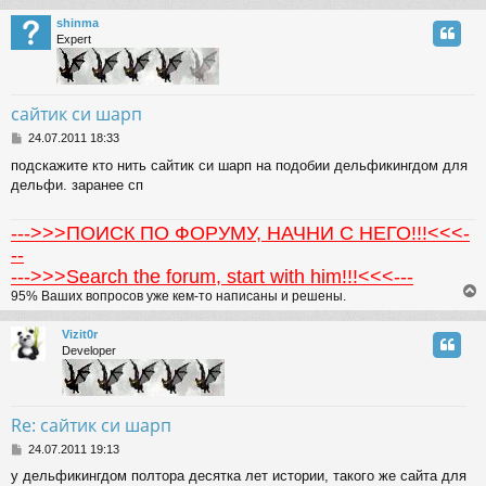
shinma
Expert
сайтик си шарп
P
24.07.2011 18:33
o
подскажите кто нить сайтик си шарп на подобии дельфикингдом для
s
дельфи. заранее сп
t
--->>>ПОИСК ПО ФОРУМУ, НАЧНИ С НЕГО!!!<<<-
--
--->>>Search the forum, start with him!!!<<<---
95% Ваших вопросов уже кем-то написаны и решены.
Vizit0r
Developer
Re: сайтик си шарп
P
24.07.2011 19:13
o
у дельфикингдом полтора десятка лет истории, такого же сайта для
s