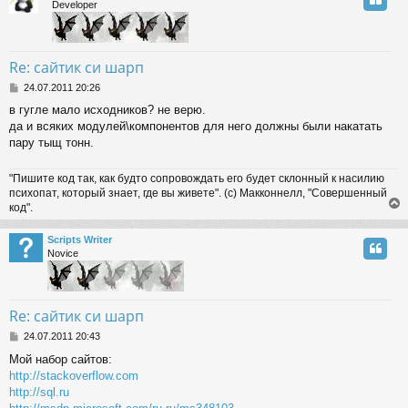
Developer
Re: сайтик си шарп
P
24.07.2011 20:26
o
в гугле мало исходников? не верю.
s
да и всяких модулей\компонентов для него должны были накатать
t
пару тыщ тонн.
"Пишите код так, как будто сопровождать его будет склонный к насилию
психопат, который знает, где вы живете". (с) Макконнелл, "Совершенный
код".
Scripts Writer
Novice
Re: сайтик си шарп
P
24.07.2011 20:43
o
Мой набор сайтов:
s
http://stackoverflow.com
t
http://sql.ru