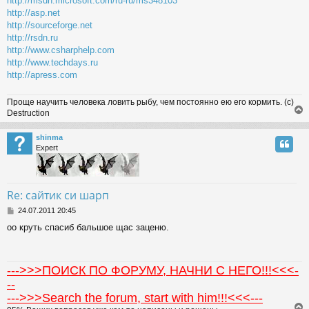
http://msdn.microsoft.com/ru-ru/ms348103
http://asp.net
http://sourceforge.net
http://rsdn.ru
http://www.csharphelp.com
http://www.techdays.ru
http://apress.com
Проще научить человека ловить рыбу, чем постоянно ею его кормить. (с)
Destruction
shinma
Expert
Re: сайтик си шарп
P
24.07.2011 20:45
o
оо круть спасиб бальшое щас заценю.
s
t
--->>>ПОИСК ПО ФОРУМУ, НАЧНИ С НЕГО!!!<<<-
--
--->>>Search the forum, start with him!!!<<<---