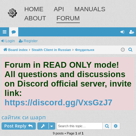
HOME
API
MANUALS
ABOUT
FORUM
ui
Login
or
Register
og
eg
S
ck
Board index
u
Stealth Client in Russian
Флудильня
in
ist
e
lin
m
er
Forum in READ ONLY mode!
a
ks
s
r
All questions and discussions
c
on Discord official server, invite
h
link:
https://discord.gg/VxsGzJ7
сайтик си шарп
Search
Advance
Post Reply
9 posts • Page
1
of
1