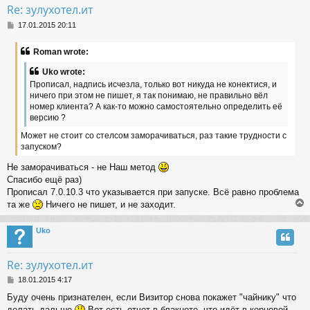
Re: зулухотел.ит
P
17.01.2015 20:11
o
s
Roman wrote:
t
Uko wrote:
Прописал, надпись исчезла, только вот никуда не конектися, и
ничего при этом не пишет, я так понимаю, не правильно вёл
номер клиента? А как-то можно самостоятельно определить её
версию ?
Может не стоит со стелсом заморачиваться, раз такие трудности с
запуском?
Не заморачиваться - не Наш метод
Спасибо ещё раз)
Прописал 7.0.10.3 что указывается при запуске. Всё равно проблема
та же
Ничего не пишет, и не заходит.
Uko
Re: зулухотел.ит
P
18.01.2015 4:17
o
Буду очень признателен, если Визитор снова покажет "чайнику" что
s
делать дальше
Вот есть отчет в блакноте, что идёт в корневой