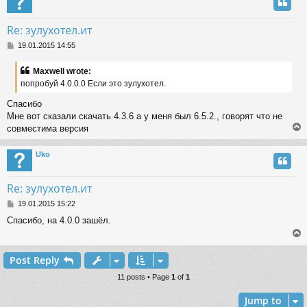
Re: зулухотел.ит
P
19.01.2015 14:55
o
s
Maxwell wrote:
t
попробуй 4.0.0.0 Если это зулухотел.
Спасибо
Мне вот сказали скачать 4.3.6 а у меня был 6.5.2., говорят что не
совместима версия
Uko
Re: зулухотел.ит
P
19.01.2015 15:22
o
Спасибо, на 4.0.0 зашёл.
s
t
Post Reply
11 posts • Page
1
of
1
Jump to