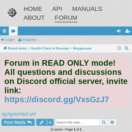
HOME
API
MANUALS
ABOUT
FORUM
ui
Login
or
Register
og
eg
S
ck
Board index
u
Stealth Client in Russian
Флудильня
in
ist
e
lin
m
er
Forum in READ ONLY mode!
a
ks
s
r
All questions and discussions
c
on Discord official server, invite
h
link:
https://discord.gg/VxsGzJ7
зулухотел.ит
Search
Advance
Post Reply
11 posts • Page
1
of
1