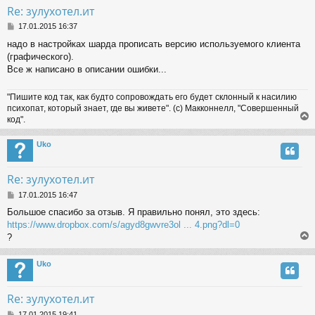
Re: зулухотел.ит
P
17.01.2015 16:37
o
надо в настройках шарда прописать версию используемого клиента
s
(графического).
t
Все ж написано в описании ошибки...
"Пишите код так, как будто сопровождать его будет склонный к насилию
психопат, который знает, где вы живете". (с) Макконнелл, "Совершенный
код".
Uko
Re: зулухотел.ит
P
17.01.2015 16:47
o
Большое спасибо за отзыв. Я правильно понял, это здесь:
s
https://www.dropbox.com/s/agyd8gwvre3ol ... 4.png?dl=0
t
?
Uko
Re: зулухотел.ит
P
17.01.2015 19:41