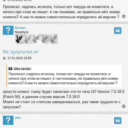
o
Прописал, надпись исчезла, только вот никуда не конектися, и
s
ничего при этом не пишет, я так понимаю, не правильно вёл номер
t
клиента? А как-то можно самостоятельно определить её версию ?
Roman
Neophyte
Re: зулухотел.ит
P
17.01.2015 19:55
o
s
Uko wrote:
t
Прописал, надпись исчезла, только вот никуда не конектися, и
ничего при этом не пишет, я так понимаю, не правильно вёл номер
клиента? А как-то можно самостоятельно определить её версию ?
запусти клиент, снизу будет написано что-то типа UO Version 7.0.18.0
(Patch 56). в данном случае версия 7.0.18.0
Может не стоит со стелсом заморачиваться, раз такие трудности с
запуском?
Uko