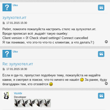
Uko
зулухотел.ит
P
17.01.2015 15:30
o
Ребят, помогите пожалуйста настроить стелс на зулухотел.ит.
s
Вроде прописал всё ,выдаёт такую ошибку:
t
Client version = 0! Check shard settings! Connect cancelled
Я так понимаю, что это-то что-то с клиентам, а что делать?:)
Uko
Re: зулухотел.ит
P
17.01.2015 16:30
o
Если я где-то, пропустил подобную тему, пожалуйста не кидайте
s
камни, я смотрел в поиске, что-то ничего не нашёл
За ранее, буду
t
благодарен тем, кто отзовётся
Vizit0r
Developer