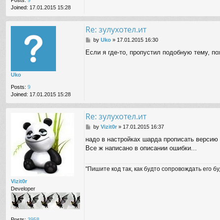
Joined:
17.01.2015 15:28
Re: зулухотел.ит
P
by
Uko
»
17.01.2015 16:30
o
Если я где-то, пропустил подобную тему, по
s
t
Uko
Posts:
9
Joined:
17.01.2015 15:28
Re: зулухотел.ит
P
by
Vizit0r
»
17.01.2015 16:37
o
надо в настройках шарда прописать версию 
s
Все ж написано в описании ошибки...
t
"Пишите код так, как будто сопровождать его б
Vizit0r
Developer
Posts:
3958