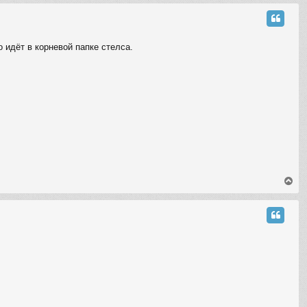
p
о идёт в корневой папке стелса.
T
o
p