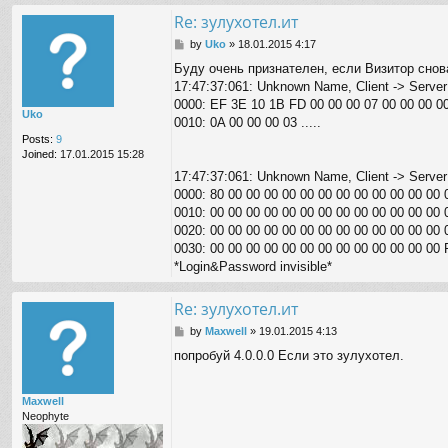
Re: зулухотел.ит
P
by
Uko
»
18.01.2015 4:17
o
Буду очень признателен, если Визитор снов
s
17:47:37:061: Unknown Name, Client -> Server:
t
0000: EF 3E 10 1B FD 00 00 00 07 00 00 00 00 00
Uko
0010: 0A 00 00 00 03 .....
Posts:
9
Joined:
17.01.2015 15:28
17:47:37:061: Unknown Name, Client -> Server:
0000: 80 00 00 00 00 00 00 00 00 00 00 00 00 00 0
0010: 00 00 00 00 00 00 00 00 00 00 00 00 00 00 0
0020: 00 00 00 00 00 00 00 00 00 00 00 00 00 00 0
0030: 00 00 00 00 00 00 00 00 00 00 00 00 00 FF .
*Login&Password invisible*
Re: зулухотел.ит
P
by
Maxwell
»
19.01.2015 4:13
o
попробуй 4.0.0.0 Если это зулухотел.
s
t
Maxwell
Neophyte