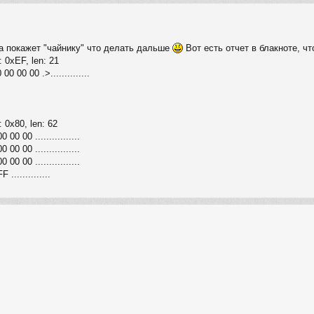
а покажет "чайнику" что делать дальше
Вот есть отчет в блакноте, чт
 0xEF, len: 21
 00 00 .>..............
 0x80, len: 62
0 00 ................
0 00 ................
0 00 ................
.............