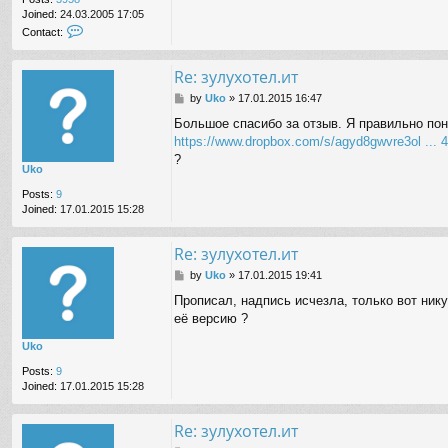
Joined:
24.03.2005 17:05
C
Contact:
o
n
Re: зулухотел.ит
t
a
P
by
Uko
»
17.01.2015 16:47
c
o
t
Большое спасибо за отзыв. Я правильно пон
s
V
https://www.dropbox.com/s/agyd8gwvre3ol ... 
t
i
?
z
Uko
i
t
Posts:
9
0
Joined:
17.01.2015 15:28
r
Re: зулухотел.ит
P
by
Uko
»
17.01.2015 19:41
o
Прописал, надпись исчезла, только вот нику
s
её версию ?
t
Uko
Posts:
9
Joined:
17.01.2015 15:28
Re: зулухотел.ит