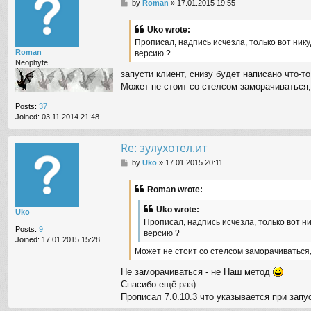
P
by
Roman
»
17.01.2015 19:55
o
s
Uko wrote:
t
Прописал, надпись исчезла, только вот ник
Roman
версию ?
Neophyte
запусти клиент, снизу будет написано что-то 
Может не стоит со стелсом заморачиваться,
Posts:
37
Joined:
03.11.2014 21:48
Re: зулухотел.ит
P
by
Uko
»
17.01.2015 20:11
o
s
Roman wrote:
t
Uko wrote:
Uko
Прописал, надпись исчезла, только вот н
Posts:
9
версию ?
Joined:
17.01.2015 15:28
Может не стоит со стелсом заморачиваться,
Не заморачиваться - не Наш метод
Спасибо ещё раз)
Прописал 7.0.10.3 что указывается при запу