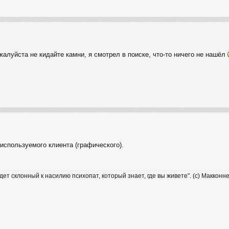
жалуйста не кидайте камни, я смотрел в поиске, что-то ничего не нашёл
используемого клиента (графического).
удет склонный к насилию психопат, который знает, где вы живете". (с) Макконн