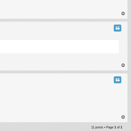
T
o
p
T
o
p
T
o
p
11 posts • Page
1
of
1