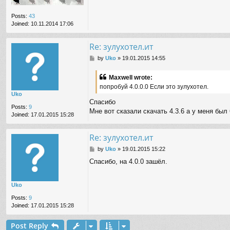
Posts:
43
Joined:
10.11.2014 17:06
Re: зулухотел.ит
P
by
Uko
»
19.01.2015 14:55
o
s
Maxwell wrote:
t
попробуй 4.0.0.0 Если это зулухотел.
Uko
Спасибо
Posts:
9
Мне вот сказали скачать 4.3.6 а у меня был 
Joined:
17.01.2015 15:28
Re: зулухотел.ит
P
by
Uko
»
19.01.2015 15:22
o
Спасибо, на 4.0.0 зашёл.
s
t
Uko
Posts:
9
Joined:
17.01.2015 15:28
Post Reply