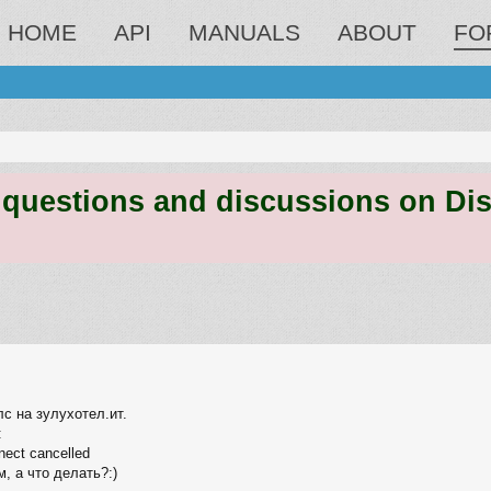
HOME
API
MANUALS
ABOUT
FO
estions and discussions on Discord
ed search
с на зулухотел.ит.
:
nect cancelled
м, а что делать?:)