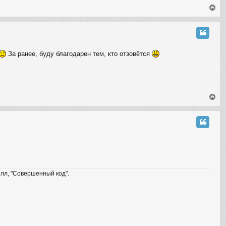
T
o
p
За ранее, буду благодарен тем, кто отзовётся
T
o
p
елл, "Совершенный код".