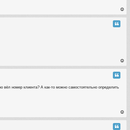
T
o
p
T
o
p
льно вёл номер клиента? А как-то можно самостоятельно определить
T
o
p