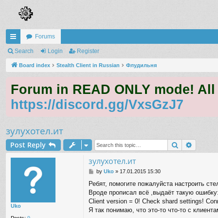
Forums
ui
Search
Login
Register
ck
Board index
Stealth Client in Russian
Флудильня
lin
Forum in READ ONLY mode! All qu
ks
https://discord.gg/VxsGzJ7
зулухотел.ит
Search
Advanc
Post Reply
зулухотел.ит
P
by
Uko
»
17.01.2015 15:30
o
Ребят, помогите пожалуйста настроить стел
s
Вроде прописал всё ,выдаёт такую ошибку
t
Client version = 0! Check shard settings! Con
Uko
Я так понимаю, что это-то что-то с клиента
Posts:
9