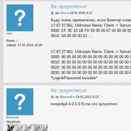
Re: зулухотел.ит
P
by
Uko
»
18.01.2015 4:17
o
Буду очень признателен, если Визитор снов
s
17:47:37:061: Unknown Name, Client -> Server:
t
0000: EF 3E 10 1B FD 00 00 00 07 00 00 00 00 00
Uko
0010: 0A 00 00 00 03 .....
Posts:
9
Joined:
17.01.2015 15:28
17:47:37:061: Unknown Name, Client -> Server:
0000: 80 00 00 00 00 00 00 00 00 00 00 00 00 00 0
0010: 00 00 00 00 00 00 00 00 00 00 00 00 00 00 0
0020: 00 00 00 00 00 00 00 00 00 00 00 00 00 00 0
0030: 00 00 00 00 00 00 00 00 00 00 00 00 00 FF .
*Login&Password invisible*
Re: зулухотел.ит
P
by
Maxwell
»
19.01.2015 4:13
o
попробуй 4.0.0.0 Если это зулухотел.
s
t
Maxwell
Neophyte