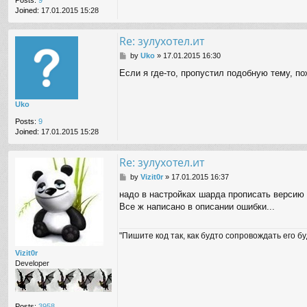
Joined:
17.01.2015 15:28
Re: зулухотел.ит
P
by
Uko
»
17.01.2015 16:30
o
Если я где-то, пропустил подобную тему, по
s
t
Uko
Posts:
9
Joined:
17.01.2015 15:28
Re: зулухотел.ит
P
by
Vizit0r
»
17.01.2015 16:37
o
надо в настройках шарда прописать версию 
s
Все ж написано в описании ошибки...
t
"Пишите код так, как будто сопровождать его б
Vizit0r
Developer
Posts:
3958