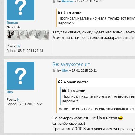
P
by
Roman
»
17.01.2015 19:55
o
s
Uko wrote:
t
Прописал, надпись исчезла, только вот ник
Roman
версию ?
Neophyte
запусти клиент, снизу будет написано что-то 
Может не стоит со стелсом заморачиваться,
Posts:
37
Joined:
03.11.2014 21:48
Re: зулухотел.ит
P
by
Uko
»
17.01.2015 20:11
o
s
Roman wrote:
t
Uko wrote:
Uko
Прописал, надпись исчезла, только вот н
Posts:
9
версию ?
Joined:
17.01.2015 15:28
Может не стоит со стелсом заморачиваться,
Не заморачиваться - не Наш метод
Спасибо ещё раз)
Прописал 7.0.10.3 что указывается при запу