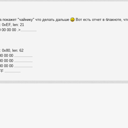
а покажет "чайнику" что делать дальше
Вот есть отчет в блакноте, чт
 0xEF, len: 21
 00 00 .>..............
 0x80, len: 62
0 00 ................
0 00 ................
0 00 ................
.............