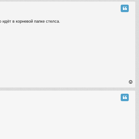
p
о идёт в корневой папке стелса.
T
o
p