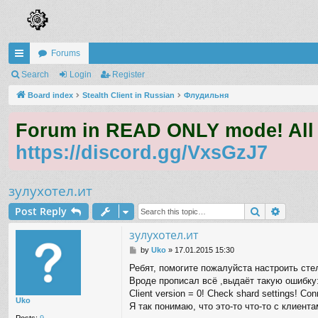
Forums
ui
Search
Login
Register
ck
Board index
Stealth Client in Russian
Флудильня
lin
Forum in READ ONLY mode! All qu
ks
https://discord.gg/VxsGzJ7
зулухотел.ит
Search
Advanc
Post Reply
зулухотел.ит
P
by
Uko
»
17.01.2015 15:30
o
Ребят, помогите пожалуйста настроить стел
s
Вроде прописал всё ,выдаёт такую ошибку
t
Client version = 0! Check shard settings! Con
Uko
Я так понимаю, что это-то что-то с клиента
Posts:
9