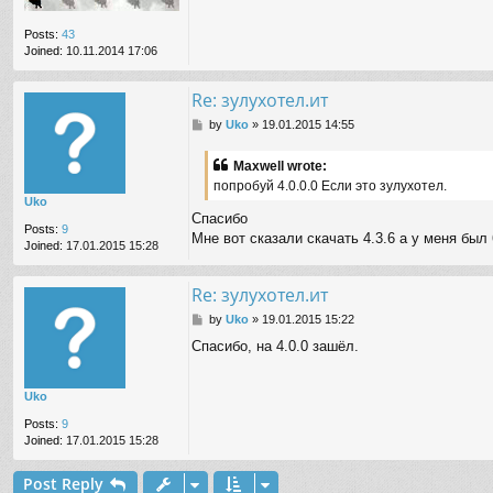
Posts:
43
Joined:
10.11.2014 17:06
Re: зулухотел.ит
P
by
Uko
»
19.01.2015 14:55
o
s
Maxwell wrote:
t
попробуй 4.0.0.0 Если это зулухотел.
Uko
Спасибо
Posts:
9
Мне вот сказали скачать 4.3.6 а у меня был 
Joined:
17.01.2015 15:28
Re: зулухотел.ит
P
by
Uko
»
19.01.2015 15:22
o
Спасибо, на 4.0.0 зашёл.
s
t
Uko
Posts:
9
Joined:
17.01.2015 15:28
Post Reply