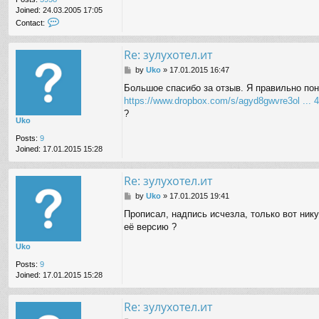
Joined:
24.03.2005 17:05
C
Contact:
o
n
Re: зулухотел.ит
t
a
P
by
Uko
»
17.01.2015 16:47
c
o
t
Большое спасибо за отзыв. Я правильно пон
s
V
https://www.dropbox.com/s/agyd8gwvre3ol ... 
t
i
?
z
Uko
i
t
Posts:
9
0
Joined:
17.01.2015 15:28
r
Re: зулухотел.ит
P
by
Uko
»
17.01.2015 19:41
o
Прописал, надпись исчезла, только вот нику
s
её версию ?
t
Uko
Posts:
9
Joined:
17.01.2015 15:28
Re: зулухотел.ит