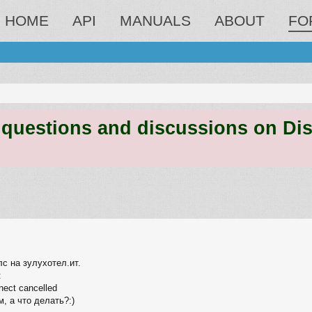
HOME
API
MANUALS
ABOUT
FO
estions and discussions on Discord
ed search
с на зулухотел.ит.
:
nect cancelled
м, а что делать?:)