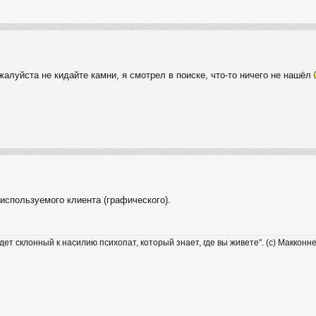
жалуйста не кидайте камни, я смотрел в поиске, что-то ничего не нашёл
используемого клиента (графического).
удет склонный к насилию психопат, который знает, где вы живете". (с) Макконн