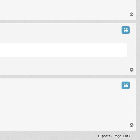
T
o
p
T
o
p
T
o
p
11 posts • Page
1
of
1