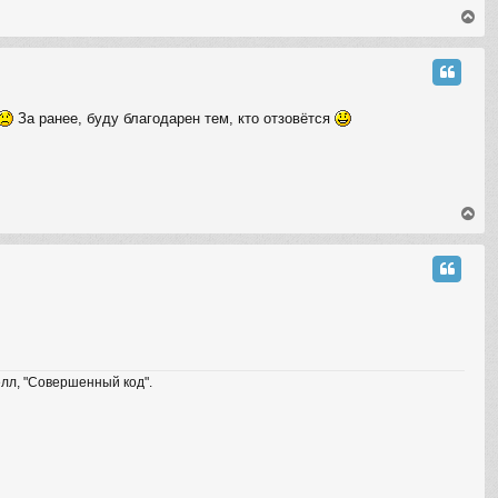
T
o
p
За ранее, буду благодарен тем, кто отзовётся
T
o
p
елл, "Совершенный код".