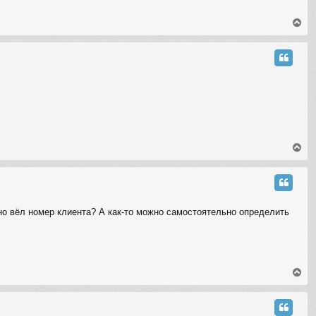
T
o
p
T
o
p
льно вёл номер клиента? А как-то можно самостоятельно определить
T
o
p