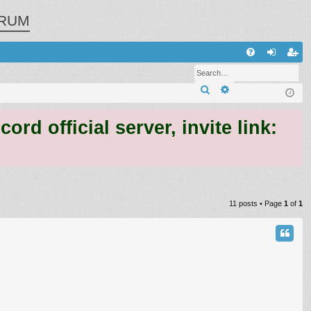
RUM
Q
FA
og
eg
Search
Advanced search
Q
in
ist
er
 official server, invite link:
11 posts • Page
1
of
1