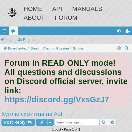
HOME
API
MANUALS
ABOUT
FORUM
ui
Login
or
Register
og
eg
S
ck
Board index
u
Stealth Client in Russian
Scripts
in
ist
e
lin
m
er
Forum in READ ONLY mode!
a
ks
s
r
All questions and discussions
c
on Discord official server, invite
h
link:
https://discord.gg/VxsGzJ7
Куплю скрипты на АоП
Search
Advance
Post Reply
1 post • Page
1
of
1