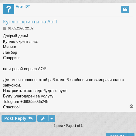
ArtemDT
Куплю скрипты на АоП
P
01.05.2020 22:32
o
Добрый день!
s
Куплю скрипты на:
t
Мининг
Ламбер
Спарринг
на игровой сервер AOP
Для меня главное, чтоб работало без сбоев и не заморачивало с
запуском.
Настроить тоже надо будет с нуля.
Буду благодарен за услугу!
Telegram +380635035248
Спасибо!
Post Reply
1 post • Page
1
of
1