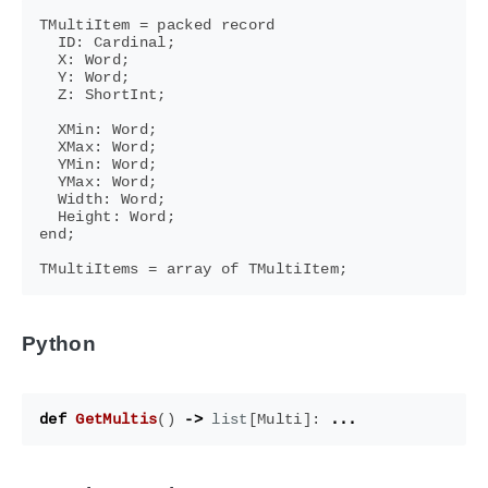
TMultiItem = packed record

  ID: Cardinal;

  X: Word;

  Y: Word;

  Z: ShortInt;

  XMin: Word;

  XMax: Word;

  YMin: Word;

  YMax: Word;

  Width: Word;

  Height: Word;

end;

Python
def
GetMultis
()
->
list
[
Multi
]:
...