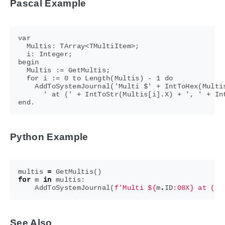
Pascal Example
var

  Multis: TArray<TMultiItem>;

  i: Integer;

begin

  Multis := GetMultis;

  for i := 0 to Length(Multis) - 1 do

    AddToSystemJournal('Multi $' + IntToHex(Multis
      ' at (' + IntToStr(Multis[i].X) + ', ' + Int
Python Example
multis
=
GetMultis
()
for
m
in
multis
:
AddToSystemJournal
(
f
'Multi $
{
m
.
ID
:
08X
}
 at (
{
m
See Also