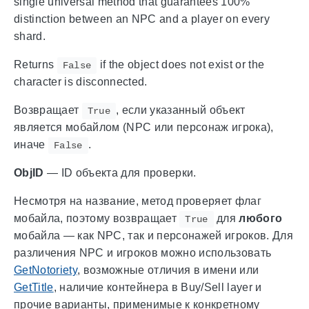
single universal method that guarantees 100%
distinction between an NPC and a player on every
shard.
Returns
if the object does not exist or the
False
character is disconnected.
Возвращает
, если указанный объект
True
является мобайлом (NPC или персонаж игрока),
иначе
.
False
ObjID
— ID объекта для проверки.
Несмотря на название, метод проверяет флаг
мобайла, поэтому возвращает
для
любого
True
мобайла — как NPC, так и персонажей игроков. Для
различения NPC и игроков можно использовать
GetNotoriety
, возможные отличия в имени или
GetTitle
, наличие контейнера в Buy/Sell layer и
прочие варианты, применимые к конкретному