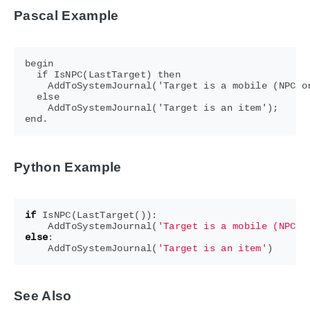
Pascal Example
begin

  if IsNPC(LastTarget) then

    AddToSystemJournal('Target is a mobile (NPC or
  else

    AddToSystemJournal('Target is an item');

Python Example
if
IsNPC
(
LastTarget
()):
AddToSystemJournal
(
'Target is a mobile (NPC o
else
:
AddToSystemJournal
(
'Target is an item'
)
See Also