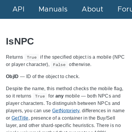
API
Manuals
About
For
IsNPC
Returns
if the specified object is a mobile (NPC
True
or player character),
otherwise.
False
ObjID
— ID of the object to check.
Despite the name, this method checks the mobile flag,
so it returns
for
any
mobile — both NPCs and
True
player characters. To distinguish between NPCs and
players, you can use
GetNotoriety
, differences in name
or
GetTitle
, presence of a container in the Buy/Sell
layer, and other shard-specific heuristics. There is no