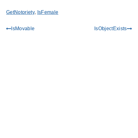
GetNotoriety
,
IsFemale
IsMovable
IsObjectExists
gdoc_arrow_left_alt
gdoc_arrow_right_alt