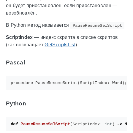
он будет приостановлен; если приостановлен —
возобновлён.
В Python метод называется
.
PauseResumeSelScript
ScriptIndex
— индекс скрипта в списке скриптов
(как возвращает
GetScriptsList
).
Pascal
Python
def
PauseResumeSelScript
(
ScriptIndex
:
int
)
->
Non