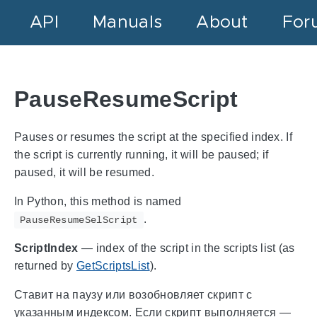
API
Manuals
About
For
PauseResumeScript
Pauses or resumes the script at the specified index. If
the script is currently running, it will be paused; if
paused, it will be resumed.
In Python, this method is named
.
PauseResumeSelScript
ScriptIndex
— index of the script in the scripts list (as
returned by
GetScriptsList
).
Ставит на паузу или возобновляет скрипт с
указанным индексом. Если скрипт выполняется —