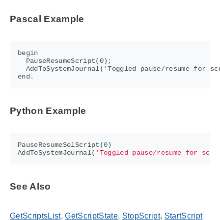
Pascal Example
begin

  PauseResumeScript(0);

  AddToSystemJournal('Toggled pause/resume for scr
Python Example
PauseResumeSelScript
(
0
)
AddToSystemJournal
(
'Toggled pause/resume for scri
See Also
GetScriptsList
,
GetScriptState
,
StopScript
,
StartScript