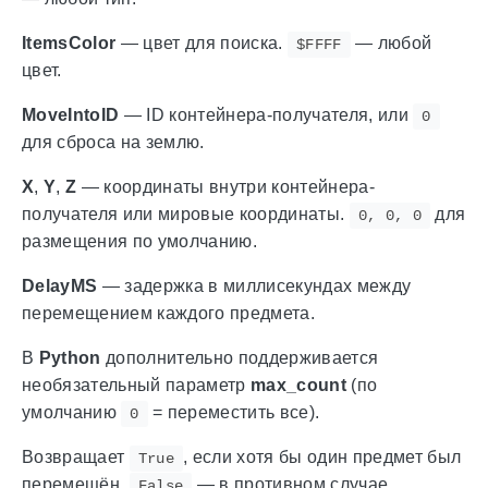
ItemsColor
— цвет для поиска.
— любой
$FFFF
цвет.
MoveIntoID
— ID контейнера-получателя, или
0
для сброса на землю.
X
,
Y
,
Z
— координаты внутри контейнера-
получателя или мировые координаты.
для
0, 0, 0
размещения по умолчанию.
DelayMS
— задержка в миллисекундах между
перемещением каждого предмета.
В
Python
дополнительно поддерживается
необязательный параметр
max_count
(по
умолчанию
= переместить все).
0
Возвращает
, если хотя бы один предмет был
True
перемещён,
— в противном случае.
False