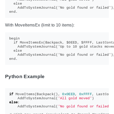
  else

    AddToSystemJournal('No gold found or failed');
With MoveItemsEx (limit to 10 items):
begin

  if MoveItemsEx(Backpack, $0EED, $FFFF, LastConta
    AddToSystemJournal('Up to 10 gold stacks moved
  else

    AddToSystemJournal('No gold found or failed');
Python Example
if
MoveItems
(
Backpack
(),
0x0EED
,
0xFFFF
,
LastCont
AddToSystemJournal
(
'All gold moved'
)
else
:
AddToSystemJournal
(
'No gold found or failed'
)