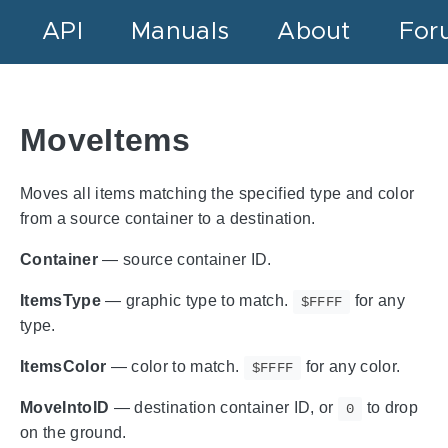
API
Manuals
About
For
MoveItems
Moves all items matching the specified type and color
from a source container to a destination.
Container
— source container ID.
ItemsType
— graphic type to match.
for any
$FFFF
type.
ItemsColor
— color to match.
for any color.
$FFFF
MoveIntoID
— destination container ID, or
to drop
0
on the ground.