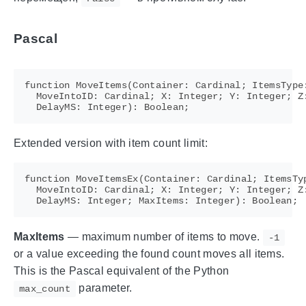
Pascal
function MoveItems(Container: Cardinal; ItemsType:
  MoveIntoID: Cardinal; X: Integer; Y: Integer; Z:
Extended version with item count limit:
function MoveItemsEx(Container: Cardinal; ItemsTyp
  MoveIntoID: Cardinal; X: Integer; Y: Integer; Z:
MaxItems
— maximum number of items to move.
-1
or a value exceeding the found count moves all items.
This is the Pascal equivalent of the Python
parameter.
max_count