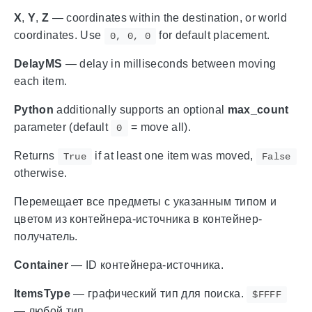
X
,
Y
,
Z
— coordinates within the destination, or world
coordinates. Use
for default placement.
0, 0, 0
DelayMS
— delay in milliseconds between moving
each item.
Python
additionally supports an optional
max_count
parameter (default
= move all).
0
Returns
if at least one item was moved,
True
False
otherwise.
Перемещает все предметы с указанным типом и
цветом из контейнера-источника в контейнер-
получатель.
Container
— ID контейнера-источника.
ItemsType
— графический тип для поиска.
$FFFF
— любой тип.