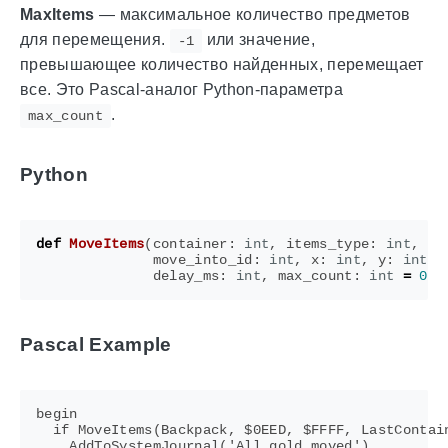
MaxItems
— максимальное количество предметов
для перемещения.
или значение,
-1
превышающее количество найденных, перемещает
все. Это Pascal-аналог Python-параметра
.
max_count
Python
def
MoveItems
(
container
:
int
,
items_type
:
int
,
it
move_into_id
:
int
,
x
:
int
,
y
:
int
,
delay_ms
:
int
,
max_count
:
int
=
0
)
Pascal Example
begin

  if MoveItems(Backpack, $0EED, $FFFF, LastContain
    AddToSystemJournal('All gold moved')
