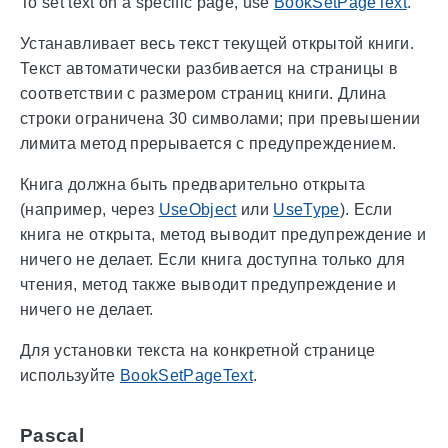
To set text on a specific page, use
BookSetPageText
.
Устанавливает весь текст текущей открытой книги.
Текст автоматически разбивается на страницы в
соответствии с размером страниц книги. Длина
строки ограничена 30 символами; при превышении
лимита метод прерывается с предупреждением.
Книга должна быть предварительно открыта
(например, через
UseObject
или
UseType
). Если
книга не открыта, метод выводит предупреждение и
ничего не делает. Если книга доступна только для
чтения, метод также выводит предупреждение и
ничего не делает.
Для установки текста на конкретной странице
используйте
BookSetPageText
.
Pascal