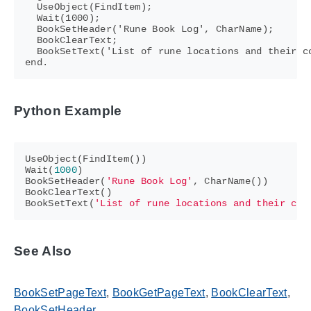
  UseObject(FindItem);

  Wait(1000);

  BookSetHeader('Rune Book Log', CharName);

  BookClearText;

  BookSetText('List of rune locations and their co
Python Example
UseObject
(
FindItem
())
Wait
(
1000
)
BookSetHeader
(
'Rune Book Log'
,
CharName
())
BookClearText
()
BookSetText
(
'List of rune locations and their coo
See Also
BookSetPageText
,
BookGetPageText
,
BookClearText
,
BookSetHeader