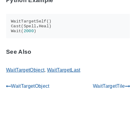
Python Example
WaitTargetSelf
()
Cast
(
Spell
.
Heal
)
Wait
(
2000
)
See Also
WaitTargetObject
,
WaitTargetLast
WaitTargetObject
WaitTargetTile
gdoc_arrow_left_alt
gdoc_arrow_right_alt