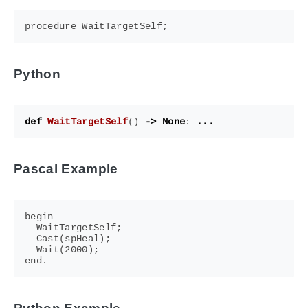
Python
def
WaitTargetSelf
()
->
None
:
...
Pascal Example
begin

  WaitTargetSelf;

  Cast(spHeal);

  Wait(2000);
