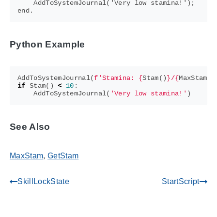
    AddToSystemJournal('Very low stamina!');

Python Example
AddToSystemJournal
(
f
'Stamina: 
{
Stam
()
}
/
{
MaxStam
()
if
Stam
()
<
10
:
AddToSystemJournal
(
'Very low stamina!'
)
See Also
MaxStam
,
GetStam
SkillLockState
StartScript
gdoc_arrow_left_alt
gdoc_arrow_right_alt