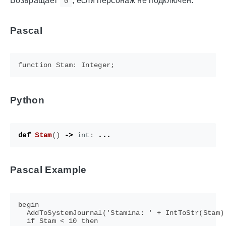
Возвращает
, если персонаж не подключён.
0
Pascal
Python
def
Stam
()
->
int
:
...
Pascal Example
begin

  AddToSystemJournal('Stamina: ' + IntToStr(Stam) 
  if Stam < 10 then
