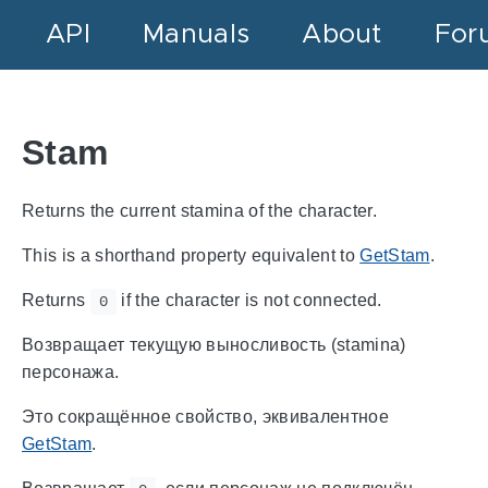
API
Manuals
About
For
Stam
Returns the current stamina of the character.
This is a shorthand property equivalent to
GetStam
.
Returns
if the character is not connected.
0
Возвращает текущую выносливость (stamina)
персонажа.
Это сокращённое свойство, эквивалентное
GetStam
.