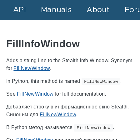
API
Manuals
About
For
FillInfoWindow
Adds a string line to the Stealth Info Window. Synonym
for
FillNewWindow
.
In Python, this method is named
.
FillNewWindow
See
FillNewWindow
for full documentation.
Добавляет строку в информационное окно Stealth.
Синоним для
FillNewWindow
.
В Python метод называется
.
FillNewWindow