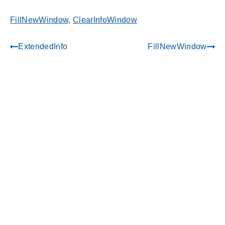
FillNewWindow
,
ClearInfoWindow
ExtendedInfo
FillNewWindow
gdoc_arrow_left_alt
gdoc_arrow_right_alt