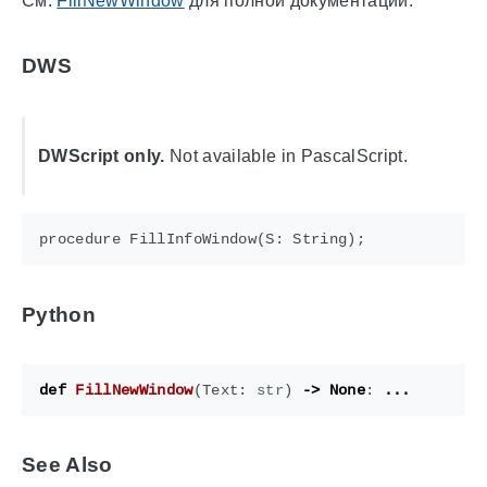
См.
FillNewWindow
для полной документации.
DWS
DWScript only.
Not available in PascalScript.
Python
def
FillNewWindow
(
Text
:
str
)
->
None
:
...
See Also