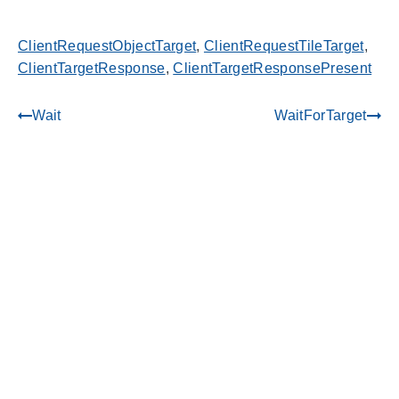
ClientRequestObjectTarget
,
ClientRequestTileTarget
,
ClientTargetResponse
,
ClientTargetResponsePresent
Wait
WaitForTarget
gdoc_arrow_left_alt
gdoc_arrow_right_alt