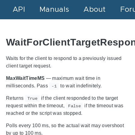
API
Manuals
About
For
WaitForClientTargetRespo
Waits for the client to respond to a previously issued
client target request.
MaxWaitTimeMS
— maximum wait time in
milliseconds. Pass
to wait indefinitely.
-1
Returns
if the client responded to the target
True
request within the timeout,
if the timeout was
False
reached or the script was stopped.
Polls every 100 ms, so the actual wait may overshoot
by up to 100 ms.