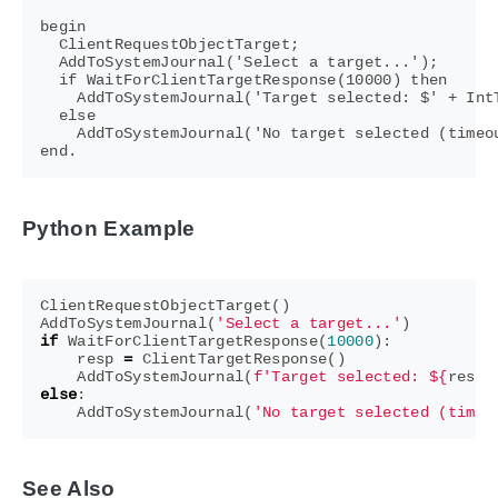
begin

  ClientRequestObjectTarget;

  AddToSystemJournal('Select a target...');

  if WaitForClientTargetResponse(10000) then

    AddToSystemJournal('Target selected: $' + IntT
  else

    AddToSystemJournal('No target selected (timeou
Python Example
ClientRequestObjectTarget
()
AddToSystemJournal
(
'Select a target...'
)
if
WaitForClientTargetResponse
(
10000
):
resp
=
ClientTargetResponse
()
AddToSystemJournal
(
f
'Target selected: $
{
resp
.
else
:
AddToSystemJournal
(
'No target selected (timeo
See Also