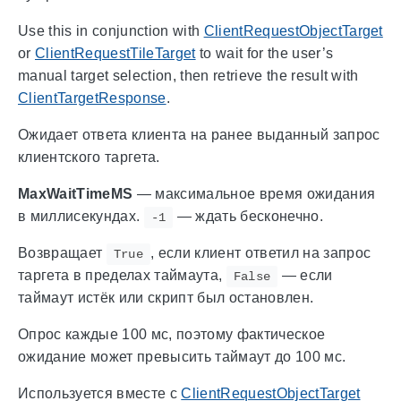
Use this in conjunction with
ClientRequestObjectTarget
or
ClientRequestTileTarget
to wait for the user’s
manual target selection, then retrieve the result with
ClientTargetResponse
.
Ожидает ответа клиента на ранее выданный запрос
клиентского таргета.
MaxWaitTimeMS
— максимальное время ожидания
в миллисекундах.
— ждать бесконечно.
-1
Возвращает
, если клиент ответил на запрос
True
таргета в пределах таймаута,
— если
False
таймаут истёк или скрипт был остановлен.
Опрос каждые 100 мс, поэтому фактическое
ожидание может превысить таймаут до 100 мс.
Используется вместе с
ClientRequestObjectTarget