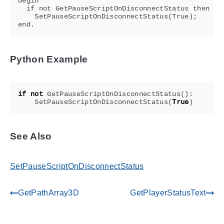
begin

  if not GetPauseScriptOnDisconnectStatus then

    SetPauseScriptOnDisconnectStatus(True);

Python Example
if
not
GetPauseScriptOnDisconnectStatus
():
SetPauseScriptOnDisconnectStatus
(
True
)
See Also
SetPauseScriptOnDisconnectStatus
GetPathArray3D
GetPlayerStatusText
gdoc_arrow_left_alt
gdoc_arrow_right_alt