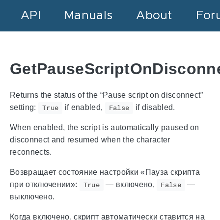
API
Manuals
About
For
GetPauseScriptOnDisconne
Returns the status of the “Pause script on disconnect”
setting:
if enabled,
if disabled.
True
False
When enabled, the script is automatically paused on
disconnect and resumed when the character
reconnects.
Возвращает состояние настройки «Пауза скрипта
при отключении»:
— включено,
—
True
False
выключено.
Когда включено, скрипт автоматически ставится на