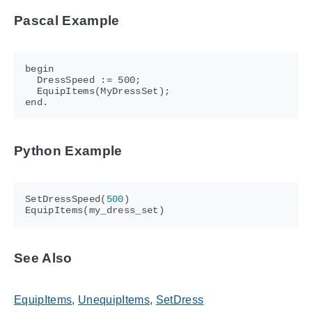
Pascal Example
begin

  DressSpeed := 500;

  EquipItems(MyDressSet);

Python Example
SetDressSpeed
(
500
)
EquipItems
(
my_dress_set
)
See Also
EquipItems
,
UnequipItems
,
SetDress