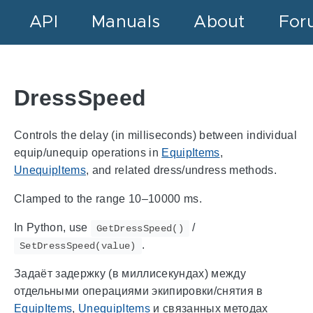
API
Manuals
About
For
DressSpeed
Controls the delay (in milliseconds) between individual
equip/unequip operations in
EquipItems
,
UnequipItems
, and related dress/undress methods.
Clamped to the range 10–10000 ms.
In Python, use
/
GetDressSpeed()
.
SetDressSpeed(value)
Задаёт задержку (в миллисекундах) между
отдельными операциями экипировки/снятия в
EquipItems
,
UnequipItems
и связанных методах