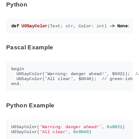
Python
def
UOSayColor
(
Text
:
str
,
Color
:
int
)
->
None
:
..
Pascal Example
begin

  UOSayColor('Warning: danger ahead!', $0021);  //
  UOSayColor('All clear', $0040);  // green-ish

Python Example
UOSayColor
(
'Warning: danger ahead!'
,
0x0021
)
UOSayColor
(
'All clear'
,
0x0040
)