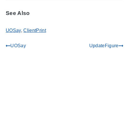
See Also
UOSay
,
ClientPrint
UOSay
UpdateFigure
gdoc_arrow_left_alt
gdoc_arrow_right_alt