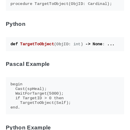
Python
def
TargetToObject
(
ObjID
:
int
)
->
None
:
...
Pascal Example
begin

  Cast(spHeal);

  WaitForTarget(5000);

  if TargetID > 0 then

    TargetToObject(Self);

Python Example