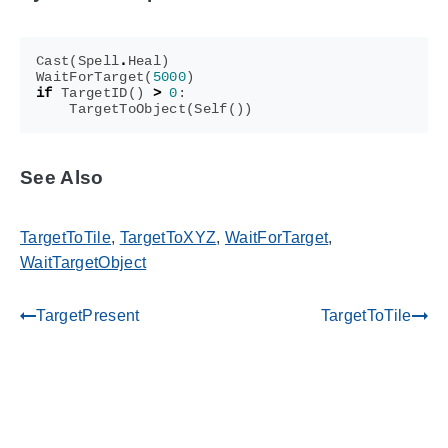
Cast
(
Spell
.
Heal
)
WaitForTarget
(
5000
)
if
TargetID
()
>
0
:
TargetToObject
(
Self
())
See Also
TargetToTile
,
TargetToXYZ
,
WaitForTarget
,
WaitTargetObject
TargetPresent
TargetToTile
gdoc_arrow_left_alt
gdoc_arrow_right_alt