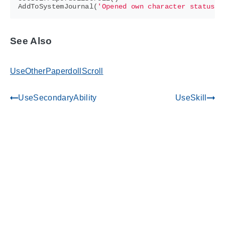
AddToSystemJournal
(
'Opened own character status s
See Also
UseOtherPaperdollScroll
UseSecondaryAbility
UseSkill
gdoc_arrow_left_alt
gdoc_arrow_right_alt