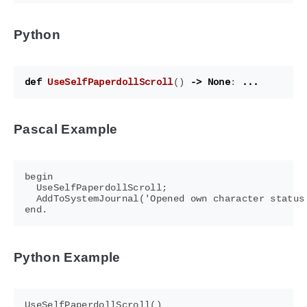
Python
def
UseSelfPaperdollScroll
()
->
None
:
...
Pascal Example
begin

  UseSelfPaperdollScroll;

  AddToSystemJournal('Opened own character status 
Python Example
UseSelfPaperdollScroll
()